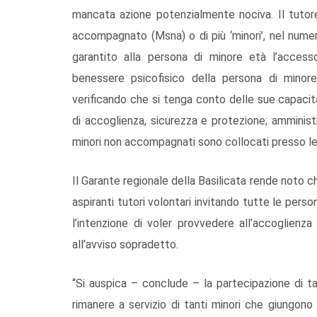
mancata azione potenzialmente nociva. Il tutore
accompagnato (Msna) o di più ‘minori’, nel numer
garantito alla persona di minore età l’accesso
benessere psicofisico della persona di minore
verificando che si tenga conto delle sue capacità, i
di accoglienza, sicurezza e protezione; amminist
minori non accompagnati sono collocati presso le s
Il Garante regionale della Basilicata rende noto ch
aspiranti tutori volontari invitando tutte le per
l’intenzione di voler provvedere all’accoglienza
all’avviso sopradetto.
“Si auspica – conclude – la partecipazione di t
rimanere a servizio di tanti minori che giungo