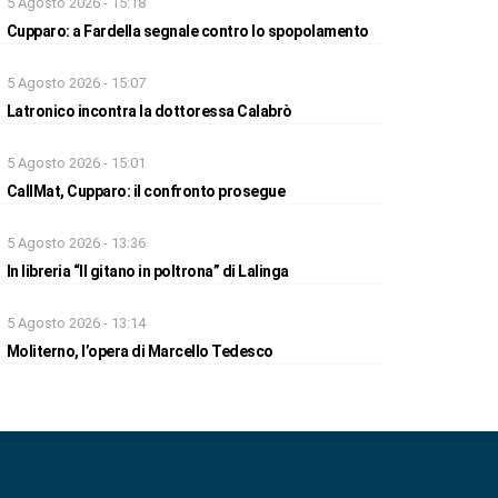
5 Agosto 2026 - 15:18
Cupparo: a Fardella segnale contro lo spopolamento
5 Agosto 2026 - 15:07
Latronico incontra la dottoressa Calabrò
5 Agosto 2026 - 15:01
CallMat, Cupparo: il confronto prosegue
5 Agosto 2026 - 13:36
In libreria “Il gitano in poltrona” di Lalinga
5 Agosto 2026 - 13:14
Moliterno, l’opera di Marcello Tedesco