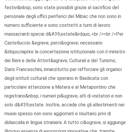
festivi&nbsp; sono state possibili grazie al sacrificio del
personale degli uffici periferici del Mibac che non sono in
numero sufficiente e sono costretti a turni di lavoro
massacranti specie d&#39;estate&rdquo;.<br /><br />Per
Castelluccio &egrave; perci&ograve; necessario
&ldquo;riaprire la concertazione istituzionale con il ministro
dei Beni e delle Attivit&agrave; Culturali e del Turismo,
Dario Franceschini, innanzitutto per rafforzare gli organici
degli istituti culturali che operano in Basilicata con
particolare attenzione a Matera e al Metapontino che
registrano&nbsp; i numeri pi&ugrave; alti di visitatori e non
solo d&#39;estate. Inoltre, accade che gli allestimenti nei
musei spesso non sono aggiornati e risultano privi di
didascalia in lingue straniera. A tutto ci&ograve; si aggiunge
l&rsquo;assenza di esposizioni innovative che, tramite