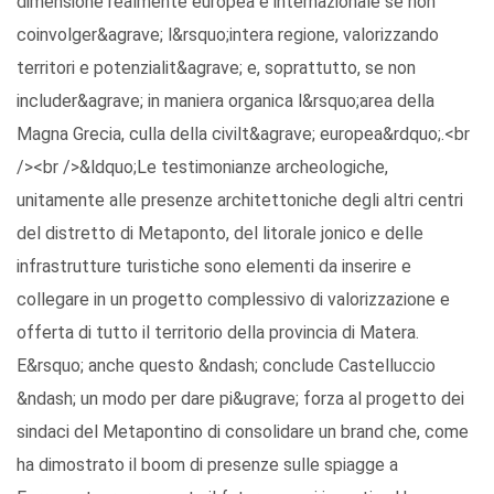
dimensione realmente europea e internazionale se non
coinvolger&agrave; l&rsquo;intera regione, valorizzando
territori e potenzialit&agrave; e, soprattutto, se non
includer&agrave; in maniera organica l&rsquo;area della
Magna Grecia, culla della civilt&agrave; europea&rdquo;.<br
/><br />&ldquo;Le testimonianze archeologiche,
unitamente alle presenze architettoniche degli altri centri
del distretto di Metaponto, del litorale jonico e delle
infrastrutture turistiche sono elementi da inserire e
collegare in un progetto complessivo di valorizzazione e
offerta di tutto il territorio della provincia di Matera.
E&rsquo; anche questo &ndash; conclude Castelluccio
&ndash; un modo per dare pi&ugrave; forza al progetto dei
sindaci del Metapontino di consolidare un brand che, come
ha dimostrato il boom di presenze sulle spiagge a