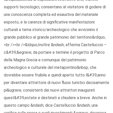
supporti tecnologici, consentano al visitatore di godere di
una conoscenza completa ed esaustiva del materiale
esposto, e la carenza di significative manifestazioni
culturali a tema storico/archeologico che avvicinino il
grande pubblico al grande patrimonio del territorio&rdquo;.
<br /><br />&ldquo;Inoltre &ndash; afferma Castelluccio –
c&#39;&egrave; da portare a termine il progetto di Parco
della Magna Grecia e comunque del patrimonio
archeologico e culturale del metapontino&nbsp; che
dovrebbe essere fruibile e quindi aperto tutto l&#39;anno
per diventare attrattore di nuovi flussi turistici decisamente
pi&ugrave; consistenti dei nuovi attrattori inaugurati
quest&#39;estate e destinati a chiudere a breve. Anche in
questo campo &ndash; dice Castelluccio &ndash; una
verifica sulla spesa e sugli investimenti &egrave; doverosa