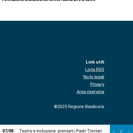
Link utili
Lista RSS
Note legali
Privacy
Area riservata
©2025 Regione Basilicata
07
/
08
:
Teatro e inclusione: premiati i Padri Trinitari
07
/
08
:
Sto