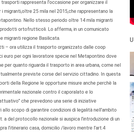
trasporti rappresenta l'occasione per organizzare il
per i migranti,oltre 25 mila nel 2015,che rappresentano la
tapontino. Nello stesso periodo oltre 14 mila migranti
 prodotti ortofrutticoli. Lo afferma, in un comunicato
 migranti regione Basilicata.
U
i – ora utilizza il trasporto organizzato dalle coop
eci euro per ogni lavoratore specie nel Metapontino dove
he per quanto riguarda il trasporto in area urbana, come nel
ttualmente previste corse del servizio cittadino. In questa
sporti della Regione le opportune misure anche perchè la
erimentale nazionale contro il caporalato e lo
attuativo” che prevedono una serie di iniziative
i allo scopo di garantire condizioni di legalità nell’ambito
ett. a del protocollo nazionale si auspica l’introduzione di un
ra l’itinerario casa, domicilio /lavoro mentre l’art.4