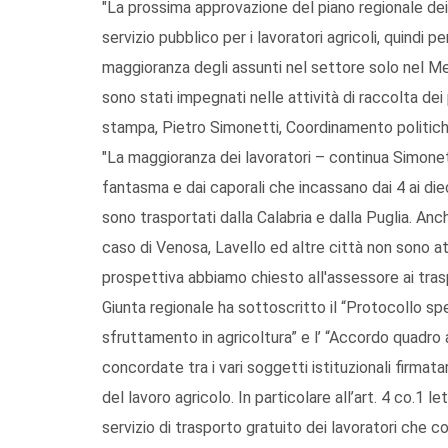
"La prossima approvazione del piano regionale dei 
servizio pubblico per i lavoratori agricoli, quindi 
maggioranza degli assunti nel settore solo nel Me
sono stati impegnati nelle attività di raccolta dei
stampa, Pietro Simonetti, Coordinamento politiche
"La maggioranza dei lavoratori – continua Simonett
fantasma e dai caporali che incassano dai 4 ai di
sono trasportati dalla Calabria e dalla Puglia. Anc
caso di Venosa, Lavello ed altre città non sono a
prospettiva abbiamo chiesto all'assessore ai tra
Giunta regionale ha sottoscritto il “Protocollo sp
sfruttamento in agricoltura” e l’ “Accordo quadro 
concordate tra i vari soggetti istituzionali firmatar
del lavoro agricolo. In particolare all’art. 4 co.1 l
servizio di trasporto gratuito dei lavoratori che cop