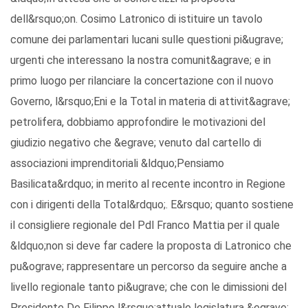
dell&rsquo;on. Cosimo Latronico di istituire un tavolo
comune dei parlamentari lucani sulle questioni pi&ugrave;
urgenti che interessano la nostra comunit&agrave; e in
primo luogo per rilanciare la concertazione con il nuovo
Governo, l&rsquo;Eni e la Total in materia di attivit&agrave;
petrolifera, dobbiamo approfondire le motivazioni del
giudizio negativo che &egrave; venuto dal cartello di
associazioni imprenditoriali &ldquo;Pensiamo
Basilicata&rdquo; in merito al recente incontro in Regione
con i dirigenti della Total&rdquo;. E&rsquo; quanto sostiene
il consigliere regionale del Pdl Franco Mattia per il quale
&ldquo;non si deve far cadere la proposta di Latronico che
pu&ograve; rappresentare un percorso da seguire anche a
livello regionale tanto pi&ugrave; che con le dimissioni del
Presidente De Filippo l&rsquo;attuale legislatura &egrave;