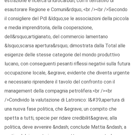
estrazione e ricerca di idrocarburi, con il tentativo di
esautorare Regione e Comuni&rdquo;.<br /><br />Secondo
il consigliere del Pdl &ldquo;se le associazioni della piccola
e media imprenditoria, della cooperazione,
dell&rsquo;artigianato, del commercio lamentano
&lsquo;scarsa apertura&rsquo; dimostrata dalla Total alle
esigenze delle stesse categorie del mondo produttivo
lucano, con conseguenti pesanti riflessi negativi sulla futura
occupazione locale, &egrave; evidente che diventa urgente
e necessario riprendere il tavolo del confronto con il
management della compagnia petrolifera.<br /><br
/>Condivido la valutazione di Latronico: l&#39;apertura di
una nuova fase politica, che &egrave; un compito che
spetta a tutti, specie per ridare credibilit&agrave; alla
politica, deve avvenire &ndash; conclude Mattia &ndash; a