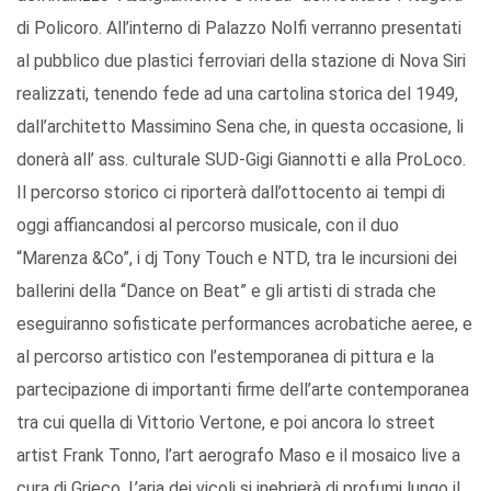
di Policoro. All’interno di Palazzo Nolfi verranno presentati
al pubblico due plastici ferroviari della stazione di Nova Siri
realizzati, tenendo fede ad una cartolina storica del 1949,
dall’architetto Massimino Sena che, in questa occasione, li
donerà all’ ass. culturale SUD-Gigi Giannotti e alla ProLoco.
Il percorso storico ci riporterà dall’ottocento ai tempi di
oggi affiancandosi al percorso musicale, con il duo
“Marenza &Co”, i dj Tony Touch e NTD, tra le incursioni dei
ballerini della “Dance on Beat” e gli artisti di strada che
eseguiranno sofisticate performances acrobatiche aeree, e
al percorso artistico con l’estemporanea di pittura e la
partecipazione di importanti firme dell’arte contemporanea
tra cui quella di Vittorio Vertone, e poi ancora lo street
artist Frank Tonno, l’art aerografo Maso e il mosaico live a
cura di Grieco. L’aria dei vicoli si inebrierà di profumi lungo il