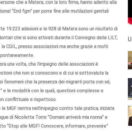
persone che a Matera, con la loro firma, hanno aderito alla
al “End fgm” per porre fine alle mutilazioni genitali
lte 19.223 adesioni e le 928 di Matera sono un risultato di
olontari che si sono attivati durante il Convegno della LILT,
U
le, la CGIL, presso associazioni ma anche grazie a molti
e spontaneamente.
cora una volta, che l’impegno delle associazioni è
tioni che non si conoscono e di cui si sottovaluta la
ei fenomeni che la presenza dei migranti porta con sé,
e” e le modalità con le quali, questioni complesse e
n conflittuale e rispettoso.
le MGF rientra nell’impegno contro tale pratica, iniziata
ngue di Nicoletta Torre “Domani arriverà mia nonna” e
to “Stop alle MGF! Conoscere, informare, prevenire”