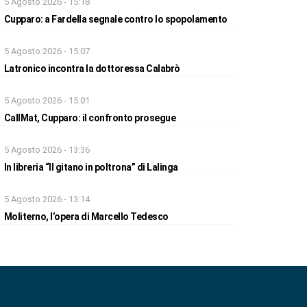
5 Agosto 2026 - 15:18
Cupparo: a Fardella segnale contro lo spopolamento
5 Agosto 2026 - 15:07
Latronico incontra la dottoressa Calabrò
5 Agosto 2026 - 15:01
CallMat, Cupparo: il confronto prosegue
5 Agosto 2026 - 13:36
In libreria “Il gitano in poltrona” di Lalinga
5 Agosto 2026 - 13:14
Moliterno, l’opera di Marcello Tedesco