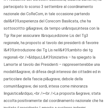
partecipato lo scorso 3 settembre al coordinamento
nazionale dei CoReCom, in tale occasione partendo
dall&#39;esperienza del Corecom Basilicata, che ha
sottoscritto gi&agrave; da tempo un&rsquo;intesa con la
Tgr Rai per assicurare l&rsquo;edizione Lis del Tg3
regionale, ha proposto al tavolo dei presidenti di favorire
l&#39;introduzione dei Tg Lis nell&#39;ambito dei tg
regionali.<br />&ldquo;L&#39;iniziativa – ha spiegato la
Lamorte al tavolo dei Presidenti – rappresenterebbe una
modalit&agrave; di difesa degli interessi dei cittadini ed in
particolare della fascia pi&ugrave; debole della
comunit&agrave; dei sordi, intesa come minoranza
linguistica&rdquo;.<br /><br />La proposta &egrave; stata
accolta positivamente dal coordinamento nazionale che ha
invitato il presidente Lamorte a svolgere indagini