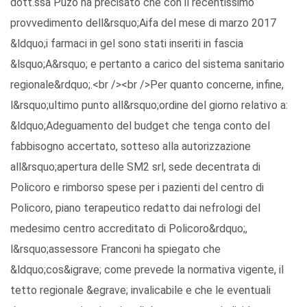
dott.ssa Puzo ha precisato che con il recentissimo
provvedimento dell&rsquo;Aifa del mese di marzo 2017
&ldquo;i farmaci in gel sono stati inseriti in fascia
&lsquo;A&rsquo; e pertanto a carico del sistema sanitario
regionale&rdquo;.<br /><br />Per quanto concerne, infine,
l&rsquo;ultimo punto all&rsquo;ordine del giorno relativo a:
&ldquo;Adeguamento del budget che tenga conto del
fabbisogno accertato, sotteso alla autorizzazione
all&rsquo;apertura delle SM2 srl, sede decentrata di
Policoro e rimborso spese per i pazienti del centro di
Policoro, piano terapeutico redatto dai nefrologi del
medesimo centro accreditato di Policoro&rdquo;,
l&rsquo;assessore Franconi ha spiegato che
&ldquo;cos&igrave; come prevede la normativa vigente, il
tetto regionale &egrave; invalicabile e che le eventuali