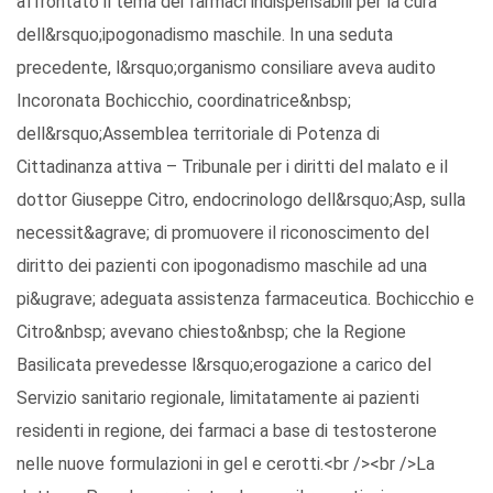
affrontato il tema dei farmaci indispensabili per la cura
dell&rsquo;ipogonadismo maschile. In una seduta
precedente, l&rsquo;organismo consiliare aveva audito
Incoronata Bochicchio, coordinatrice&nbsp;
dell&rsquo;Assemblea territoriale di Potenza di
Cittadinanza attiva – Tribunale per i diritti del malato e il
dottor Giuseppe Citro, endocrinologo dell&rsquo;Asp, sulla
necessit&agrave; di promuovere il riconoscimento del
diritto dei pazienti con ipogonadismo maschile ad una
pi&ugrave; adeguata assistenza farmaceutica. Bochicchio e
Citro&nbsp; avevano chiesto&nbsp; che la Regione
Basilicata prevedesse l&rsquo;erogazione a carico del
Servizio sanitario regionale, limitatamente ai pazienti
residenti in regione, dei farmaci a base di testosterone
nelle nuove formulazioni in gel e cerotti.<br /><br />La