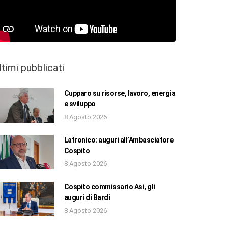
ltimi pubblicati
Cupparo su risorse, lavoro, energia
e sviluppo
8 Agosto 2026
Latronico: auguri all’Ambasciatore
Cospito
8 Agosto 2026
Cospito commissario Asi, gli
auguri di Bardi
8 Agosto 2026