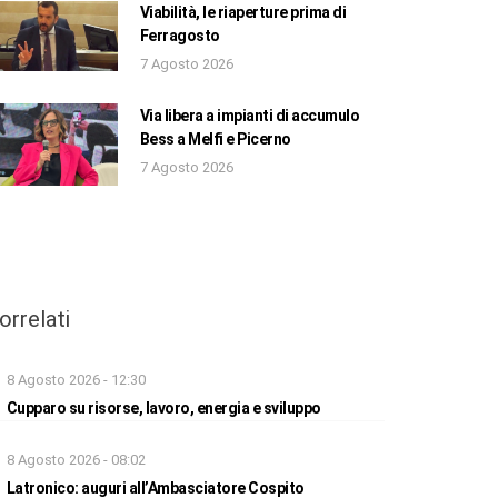
Viabilità, le riaperture prima di
Ferragosto
7 Agosto 2026
Via libera a impianti di accumulo
Bess a Melfi e Picerno
7 Agosto 2026
orrelati
8 Agosto 2026 - 12:30
Cupparo su risorse, lavoro, energia e sviluppo
8 Agosto 2026 - 08:02
Latronico: auguri all’Ambasciatore Cospito