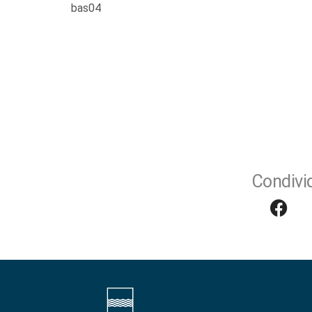
bas04
Condivid