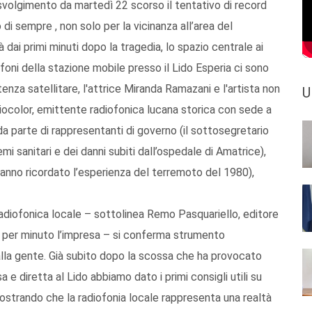
n svolgimento da martedì 22 scorso il tentativo di record
di sempre , non solo per la vicinanza all’area del
 dai primi minuti dopo la tragedia, lo spazio centrale ai
foni della stazione mobile presso il Lido Esperia ci sono
tenza satellitare, l'attrice Miranda Ramazani e l'artista non
U
diocolor, emittente radiofonica lucana storica con sede a
 da parte di rappresentanti di governo (il sottosegretario
mi sanitari e dei danni subiti dall’ospedale di Amatrice),
 hanno ricordato l’esperienza del terremoto del 1980),
adiofonica locale – sottolinea Remo Pasquariello, editore
 per minuto l’impresa – si conferma strumento
 alla gente. Già subito dopo la scossa che ha provocato
 e diretta al Lido abbiamo dato i primi consigli utili su
mostrando che la radiofonia locale rappresenta una realtà