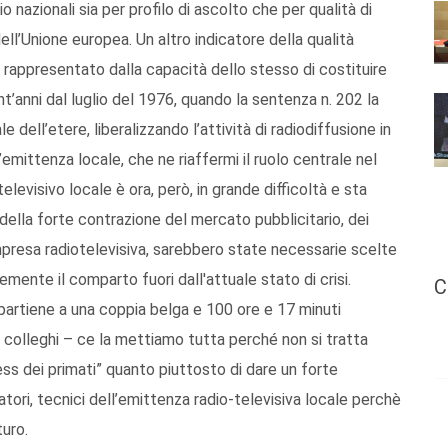
o nazionali sia per profilo di ascolto che per qualità di
ell’Unione europea. Un altro indicatore della qualità
 rappresentato dalla capacità dello stesso di costituire
nt’anni dal luglio del 1976, quando la sentenza n. 202 la
dell’etere, liberalizzando l’attività di radiodiffusione in
emittenza locale, che ne riaffermi il ruolo centrale nel
elevisivo locale è ora, però, in grande difficoltà e sta
della forte contrazione del mercato pubblicitario, dei
mpresa radiotelevisiva, sarebbero state necessarie scelte
ente il comparto fuori dall'attuale stato di crisi.
C
partiene a una coppia belga e 100 ore e 17 minuti
i colleghi – ce la mettiamo tutta perché non si tratta
ess dei primati” quanto piuttosto di dare un forte
ratori, tecnici dell’emittenza radio-televisiva locale perchè
uro.