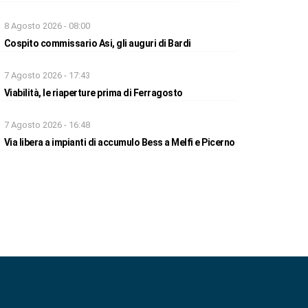
8 Agosto 2026 - 08:00
Cospito commissario Asi, gli auguri di Bardi
7 Agosto 2026 - 17:43
Viabilità, le riaperture prima di Ferragosto
7 Agosto 2026 - 16:48
Via libera a impianti di accumulo Bess a Melfi e Picerno