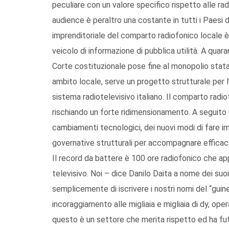
peculiare con un valore specifico rispetto alle radi
audience è peraltro una costante in tutti i Paesi d
imprenditoriale del comparto radiofonico locale è
veicolo di informazione di pubblica utilità. A quara
Corte costituzionale pose fine al monopolio statale 
ambito locale, serve un progetto strutturale per l’
sistema radiotelevisivo italiano. Il comparto radiot
rischiando un forte ridimensionamento. A seguito 
cambiamenti tecnologici, dei nuovi modi di fare i
governative strutturali per accompagnare efficacem
Il record da battere è 100 ore radiofonico che ap
televisivo. Noi – dice Danilo Daita a nome dei suo
semplicemente di iscrivere i nostri nomi del “guin
incoraggiamento alle migliaia e migliaia di dy, ope
questo è un settore che merita rispetto ed ha fut