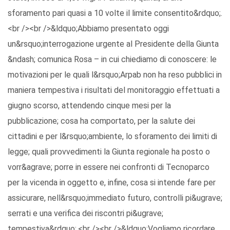
sforamento pari quasi a 10 volte il limite consentito&rdquo;.
<br /><br />&ldquo;Abbiamo presentato oggi
un&rsquo;interrogazione urgente al Presidente della Giunta
&ndash; comunica Rosa – in cui chiediamo di conoscere: le
motivazioni per le quali l&rsquo;Arpab non ha reso pubblici in
maniera tempestiva i risultati del monitoraggio effettuati a
giugno scorso, attendendo cinque mesi per la
pubblicazione; cosa ha comportato, per la salute dei
cittadini e per l&rsquo;ambiente, lo sforamento dei limiti di
legge; quali provvedimenti la Giunta regionale ha posto o
vorr&agrave; porre in essere nei confronti di Tecnoparco
per la vicenda in oggetto e, infine, cosa si intende fare per
assicurare, nell&rsquo;immediato futuro, controlli pi&ugrave;
serrati e una verifica dei riscontri pi&ugrave;
tempestiva&rdquo;.<br /><br />&ldquo;Vogliamo ricordare