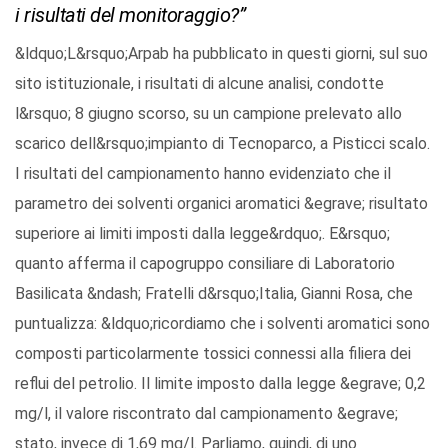
i risultati del monitoraggio?”
&ldquo;L&rsquo;Arpab ha pubblicato in questi giorni, sul suo
sito istituzionale, i risultati di alcune analisi, condotte
l&rsquo; 8 giugno scorso, su un campione prelevato allo
scarico dell&rsquo;impianto di Tecnoparco, a Pisticci scalo.
I risultati del campionamento hanno evidenziato che il
parametro dei solventi organici aromatici &egrave; risultato
superiore ai limiti imposti dalla legge&rdquo;. E&rsquo;
quanto afferma il capogruppo consiliare di Laboratorio
Basilicata &ndash; Fratelli d&rsquo;Italia, Gianni Rosa, che
puntualizza: &ldquo;ricordiamo che i solventi aromatici sono
composti particolarmente tossici connessi alla filiera dei
reflui del petrolio. Il limite imposto dalla legge &egrave; 0,2
mg/l, il valore riscontrato dal campionamento &egrave;
stato, invece di 1,69 mg/l. Parliamo, quindi, di uno