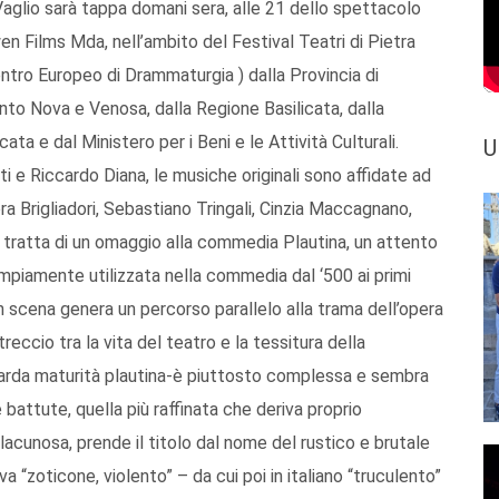
Vaglio sarà tappa domani sera, alle 21 dello spettacolo
en Films Mda, nell’ambito del Festival Teatri di Pietra
tro Europeo di Drammaturgia ) dalla Provincia di
nto Nova e Venosa, dalla Regione Basilicata, dalla
ata e dal Ministero per i Beni e le Attività Culturali.
U
ti e Riccardo Diana, le musiche originali sono affidate ad
a Brigliadori, Sebastiano Tringali, Cinzia Maccagnano,
 tratta di un omaggio alla commedia Plautina, un attento
ampiamente utilizzata nella commedia dal ‘500 ai primi
in scena genera un percorso parallelo alla trama dell’opera
eccio tra la vita del teatro e la tessitura della
tarda maturità plautina-è piuttosto complessa e sembra
 battute, quella più raffinata che deriva proprio
lacunosa, prende il titolo dal nome del rustico e brutale
a “zoticone, violento” – da cui poi in italiano “truculento”