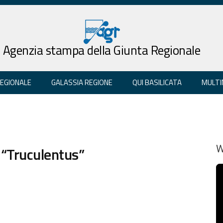
Agenzia stampa della Giunta Regionale
REGIONALE
GALASSIA REGIONE
QUI BASILICATA
MULTI
a “Truculentus”
W