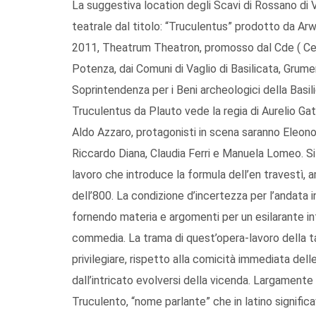
La suggestiva location degli Scavi di Rossano di 
teatrale dal titolo: “Truculentus” prodotto da Arw
2011, Theatrum Theatron, promosso dal Cde ( Cen
Potenza, dai Comuni di Vaglio di Basilicata, Grume
Soprintendenza per i Beni archeologici della Basilic
Truculentus da Plauto vede la regia di Aurelio Gat
Aldo Azzaro, protagonisti in scena saranno Eleonor
Riccardo Diana, Claudia Ferri e Manuela Lomeo. Si
lavoro che introduce la formula dell’en travestì, 
dell’800. La condizione d’incertezza per l’andata 
fornendo materia e argomenti per un esilarante intr
commedia. La trama di quest’opera-lavoro della 
privilegiare, rispetto alla comicità immediata delle
dall’intricato evolversi della vicenda. Largamente 
Truculento, “nome parlante” che in latino significav