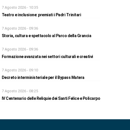
7 Agosto 2026 - 10:35
Teatro e inclusione: premiati i Padri Trinitari
7 Agosto 2026 - 09:36
Storia, cultura e spettacolo al Parco della Grancia
7 Agosto 2026 - 09:36
Formazione avanzata nei settori culturali e creativi
7 Agosto 2026 - 09:10
Decreto interministeriale per il Bypass Matera
7 Agosto 2026 - 08:25
IV Centenario delle Reliquie dei Santi Felice e Policarpo