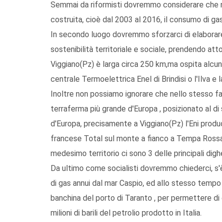
Semmai da riformisti dovremmo considerare che ne
costruita, cioè dal 2003 al 2016, il consumo di gas 
In secondo luogo dovremmo sforzarci di elaborare 
sostenibilità territoriale e sociale, prendendo att
Viggiano(Pz) è larga circa 250 km,ma ospita alcuni 
centrale Termoelettrica Enel di Brindisi o l'Ilva e la
Inoltre non possiamo ignorare che nello stesso fazz
terraferma più grande d'Europa , posizionato al di
d'Europa, precisamente a Viggiano(Pz) l'Eni produce
francese Total sul monte a fianco a Tempa Rossa s
medesimo territorio ci sono 3 delle principali dig
Da ultimo come socialisti dovremmo chiederci, s'è 
di gas annui dal mar Caspio, ed allo stesso tempo
banchina del porto di Taranto , per permettere di
milioni di barili del petrolio prodotto in Italia.