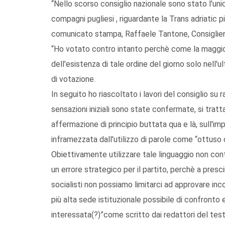
“Nello scorso consiglio nazionale sono stato l'uni
compagni pugliesi , riguardante la Trans adriatic p
comunicato stampa, Raffaele Tantone, Consigliere 
“Ho votato contro intanto perchè come la maggior
dell'esistenza di tale ordine del giorno solo nel
di votazione.
In seguito ho riascoltato i lavori del consiglio su
sensazioni iniziali sono state confermate, si tr
affermazione di principio buttata qua e là, sull'i
inframezzata dall'utilizzo di parole come “ottuso o 
Obiettivamente utilizzare tale linguaggio non cont
un errore strategico per il partito, perchè a pres
socialisti non possiamo limitarci ad approvare in
più alta sede istituzionale possibile di confronto e
interessata(?)”come scritto dai redattori del test