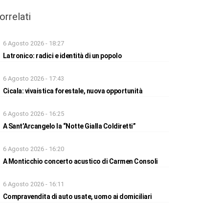
orrelati
6 Agosto 2026 - 18:27
Latronico: radici e identità di un popolo
6 Agosto 2026 - 17:43
Cicala: vivaistica forestale, nuova opportunità
6 Agosto 2026 - 16:25
A Sant’Arcangelo la “Notte Gialla Coldiretti”
6 Agosto 2026 - 16:20
A Monticchio concerto acustico di Carmen Consoli
6 Agosto 2026 - 16:11
Compravendita di auto usate, uomo ai domiciliari