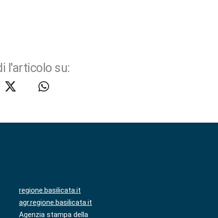
i l'articolo su:
regione.basilicata.it
agr.regione.basilicata.it
Agenzia stampa della