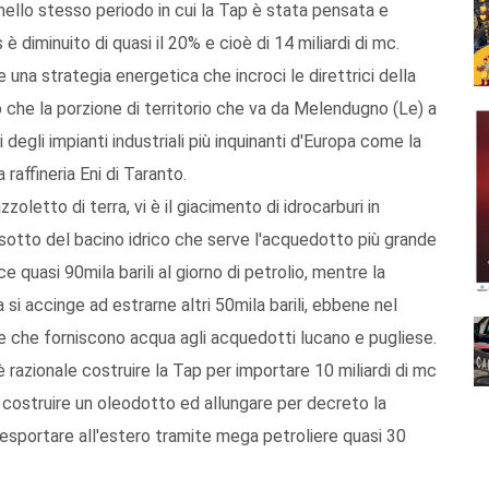
llo stesso periodo in cui la Tap è stata pensata e
è diminuito di quasi il 20% e cioè di 14 miliardi di mc.
una strategia energetica che incroci le direttrici della
o che la porzione di territorio che va da Melendugno (Le) a
degli impianti industriali più inquinanti d'Europa come la
 raffineria Eni di Taranto.
oletto di terra, vi è il giacimento di idrocarburi in
 sotto del bacino idrico che serve l'acquedotto più grande
 quasi 90mila barili al giorno di petrolio, mentre la
i accinge ad estrarne altri 50mila barili, ebbene nel
he che forniscono acqua agli acquedotti lucano e pugliese.
razionale costruire la Tap per importare 10 miliardi di mc
 costruire un oleodotto ed allungare per decreto la
 esportare all'estero tramite mega petroliere quasi 30