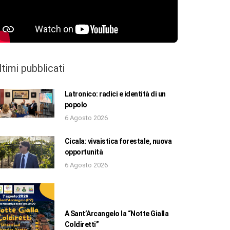
ltimi pubblicati
Latronico: radici e identità di un
popolo
6 Agosto 2026
Cicala: vivaistica forestale, nuova
opportunità
6 Agosto 2026
A Sant’Arcangelo la “Notte Gialla
Coldiretti”