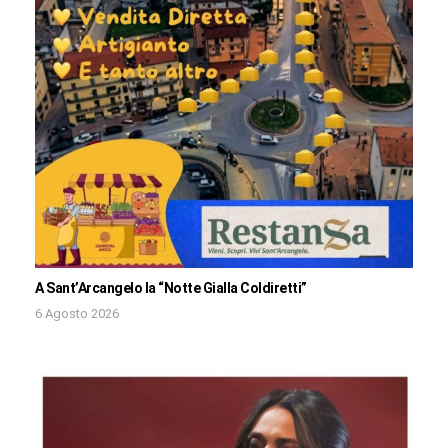
A Sant’Arcangelo la “Notte Gialla Coldiretti”
6 Agosto 2026