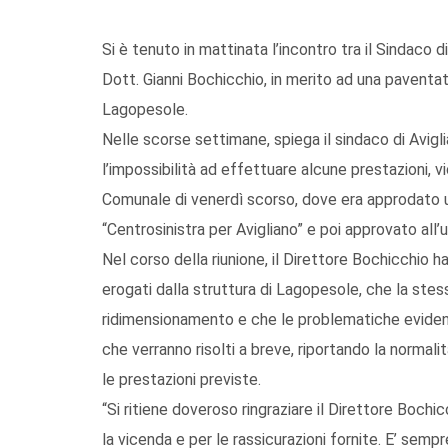
Si è tenuto in mattinata l’incontro tra il Sindaco d
Dott. Gianni Bochicchio, in merito ad una paventat
Lagopesole.
Nelle scorse settimane, spiega il sindaco di Avig
l’impossibilità ad effettuare alcune prestazioni, v
Comunale di venerdì scorso, dove era approdato u
“Centrosinistra per Avigliano” e poi approvato all’
Nel corso della riunione, il Direttore Bochicchio h
erogati dalla struttura di Lagopesole, che la stes
ridimensionamento e che le problematiche evidenzia
che verranno risolti a breve, riportando la normal
le prestazioni previste.
“Si ritiene doveroso ringraziare il Direttore Bochi
la vicenda e per le rassicurazioni fornite. E’ se