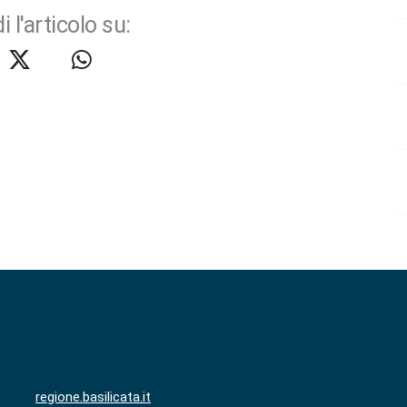
i l'articolo su:
regione.basilicata.it