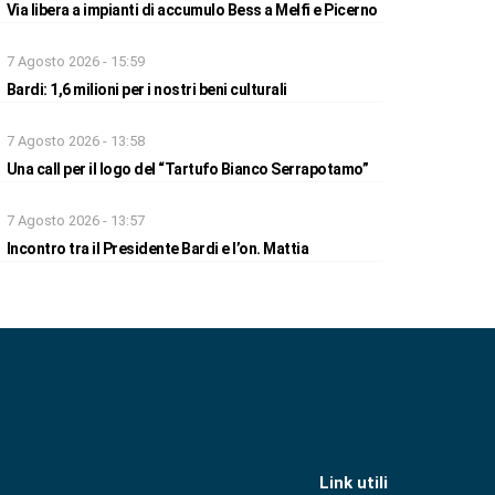
Via libera a impianti di accumulo Bess a Melfi e Picerno
7 Agosto 2026 - 15:59
Bardi: 1,6 milioni per i nostri beni culturali
7 Agosto 2026 - 13:58
Una call per il logo del “Tartufo Bianco Serrapotamo”
7 Agosto 2026 - 13:57
Incontro tra il Presidente Bardi e l’on. Mattia
Link utili