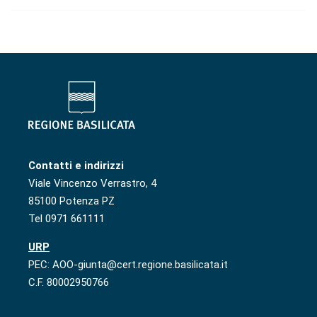
Contatti e indirizzi
Viale Vincenzo Verrastro, 4
85100 Potenza PZ
Tel 0971 661111
URP
PEC: AOO-giunta@cert.regione.basilicata.it
C.F. 80002950766