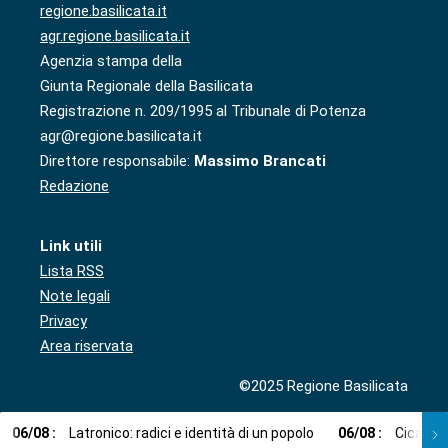
regione.basilicata.it
agr.regione.basilicata.it
Agenzia stampa della
Giunta Regionale della Basilicata
Registrazione n. 209/1995 al Tribunale di Potenza
agr@regione.basilicata.it
Direttore responsabile:
Massimo Brancati
Redazione
Link utili
Lista RSS
Note legali
Privacy
Area riservata
©2025 Regione Basilicata
06
/
08
:
Latronico: radici e identità di un popolo
06
/
08
:
Cicala: 