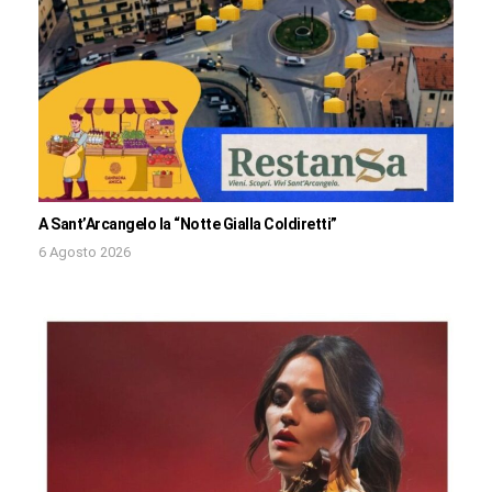
A Sant’Arcangelo la “Notte Gialla Coldiretti”
6 Agosto 2026