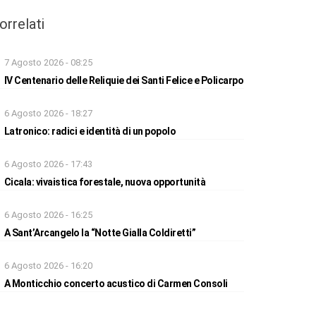
orrelati
7 Agosto 2026 - 08:25
IV Centenario delle Reliquie dei Santi Felice e Policarpo
6 Agosto 2026 - 18:27
Latronico: radici e identità di un popolo
6 Agosto 2026 - 17:43
Cicala: vivaistica forestale, nuova opportunità
6 Agosto 2026 - 16:25
A Sant’Arcangelo la “Notte Gialla Coldiretti”
6 Agosto 2026 - 16:20
A Monticchio concerto acustico di Carmen Consoli