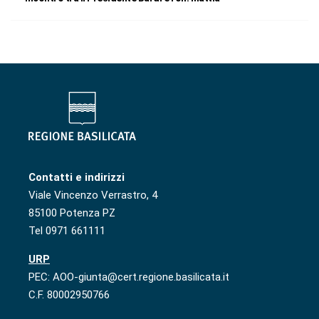
Contatti e indirizzi
Viale Vincenzo Verrastro, 4
85100 Potenza PZ
Tel 0971 661111
URP
PEC: AOO-giunta@cert.regione.basilicata.it
C.F. 80002950766