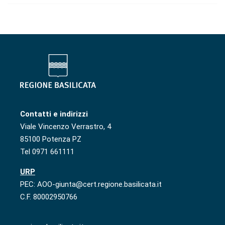
Contatti e indirizzi
Viale Vincenzo Verrastro, 4
85100 Potenza PZ
Tel 0971 661111
URP
PEC: AOO-giunta@cert.regione.basilicata.it
C.F. 80002950766