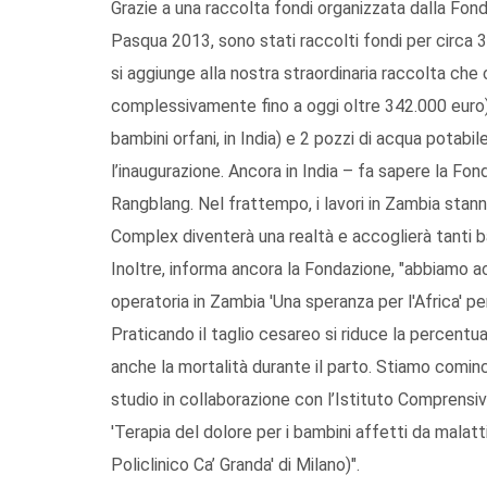
Grazie a una raccolta fondi organizzata dalla Fo
Pasqua 2013, sono stati raccolti fondi per circa 32
si aggiunge alla nostra straordinaria raccolta che
complessivamente fino a oggi oltre 342.000 euro
bambini orfani, in India) e 2 pozzi di acqua potabi
l’inaugurazione. Ancora in India – fa sapere la Fon
Rangblang. Nel frattempo, i lavori in Zambia sta
Complex diventerà una realtà e accoglierà tanti ba
Inoltre, informa ancora la Fondazione, "abbiamo a
operatoria in Zambia 'Una speranza per l'Africa' 
Praticando il taglio cesareo si riduce la percentu
anche la mortalità durante il parto. Stiamo cominci
studio in collaborazione con l’Istituto Comprensivo '
'Terapia del dolore per i bambini affetti da malatt
Policlinico Ca’ Granda' di Milano)".