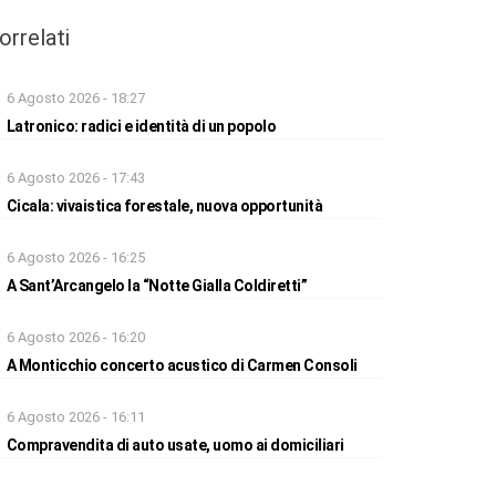
orrelati
6 Agosto 2026 - 18:27
Latronico: radici e identità di un popolo
6 Agosto 2026 - 17:43
Cicala: vivaistica forestale, nuova opportunità
6 Agosto 2026 - 16:25
A Sant’Arcangelo la “Notte Gialla Coldiretti”
6 Agosto 2026 - 16:20
A Monticchio concerto acustico di Carmen Consoli
6 Agosto 2026 - 16:11
Compravendita di auto usate, uomo ai domiciliari