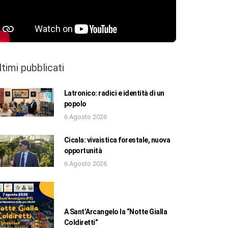
ltimi pubblicati
Latronico: radici e identità di un
popolo
6 Agosto 2026
Cicala: vivaistica forestale, nuova
opportunità
6 Agosto 2026
A Sant’Arcangelo la “Notte Gialla
Coldiretti”