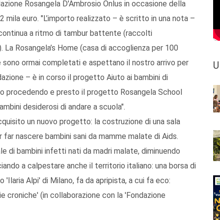
ndazione Rosangela D'Ambrosio Onlus in occasione della
 mila euro. "L’importo realizzato – è scritto in una nota –
 continua a ritmo di tambur battente (raccolti
). La Rosangela’s Home (casa di accoglienza per 100
le sono ormai completati e aspettano il nostro arrivo per
U
dazione – è in corso il progetto Aiuto ai bambini di
nno procedendo e presto il progetto Rosangela School
mbini desiderosi di andare a scuola".
cquisito un nuovo progetto: la costruzione di una sala
per far nascere bambini sani da mamme malate di Aids.
ale di bambini infetti nati da madri malate, diminuendo
ando a calpestare anche il territorio italiano: una borsa di
Ilaria Alpi' di Milano, fa da apripista, a cui fa eco:
ie croniche' (in collaborazione con la 'Fondazione