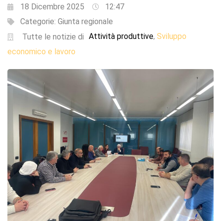
18 Dicembre 2025
12:47
Categorie:
Giunta regionale
Attività produttive
Sviluppo
,
Tutte le notizie di
economico e lavoro