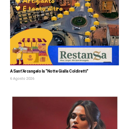
A Sant’Arcangelo la “Notte Gialla Coldiretti”
6 Agosto 2026