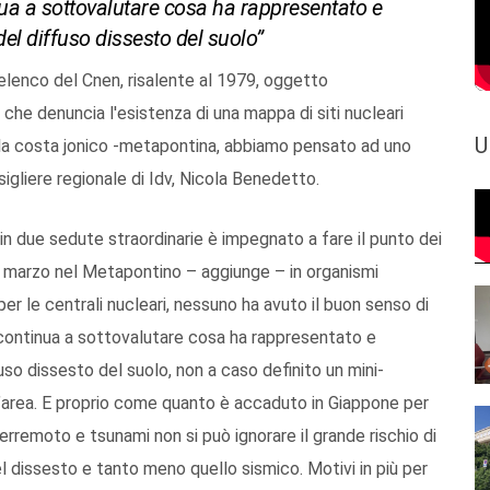
tinua a sottovalutare cosa ha rappresentato e
 del diffuso dissesto del suolo”
l'elenco del Cnen, risalente al 1979, oggetto
 che denuncia l'esistenza di una mappa di siti nucleari
U
ta la costa jonico -metapontina, abbiamo pensato ad uno
igliere regionale di Idv, Nicola Benedetto.
 in due sedute straordinarie è impegnato a fare il punto dei
mo marzo nel Metapontino – aggiunge – in organismi
er le centrali nucleari, nessuno ha avuto il buon senso di
continua a sottovalutare cosa ha rappresentato e
fuso dissesto del suolo, non a caso definito un mini-
l’area. E proprio come quanto è accaduto in Giappone per
erremoto e tsunami non si può ignorare il grande rischio di
 del dissesto e tanto meno quello sismico. Motivi in più per