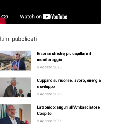
ltimi pubblicati
Risorse idriche, più capillare il
monitoraggio
8 Agosto 2026
Cupparo su risorse, lavoro, energia
e sviluppo
8 Agosto 2026
Latronico: auguri all’Ambasciatore
Cospito
8 Agosto 2026