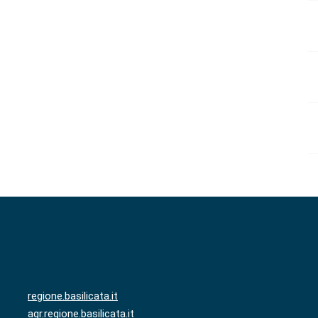
regione.basilicata.it
agr.regione.basilicata.it