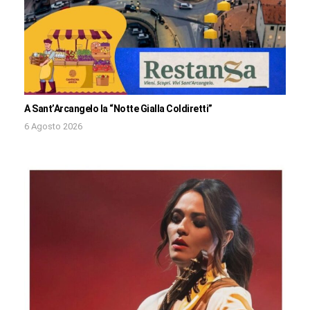
A Sant’Arcangelo la “Notte Gialla Coldiretti”
6 Agosto 2026