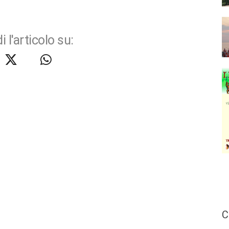
i l'articolo su:
C