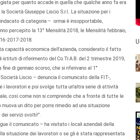
giata per quanto accade in quella che qualche anno fa era
a Società Giuseppe Liscio S.r.l.. La situazione per i
 sindacato di categoria – ormai è insopportabile,
nno percepito la 13° Mensilità 2018, le Mensilità febbraio,
2016-2017-2018.
U
ata capacità economica dell’azienda, considerato il fatto
 istituti di riferimento del Co.Tr.A.B. del 2 trimestre 2019,
 fine di gennaio scorso, che si riferivano al 1°
Società Liscio – denuncia il comunicato della FIT-,
i lavoratori e poi svolge tutta un’altra serie di attività
ale; così come non si comprende che a fronte di tutte le
o muova un dito per porre rimedio ad una situazione
ei servizi svolti!".
e il comunicato – ha visitato i locali aziendali della
a situazione dei lavoratori o se gli è stata rappresentata