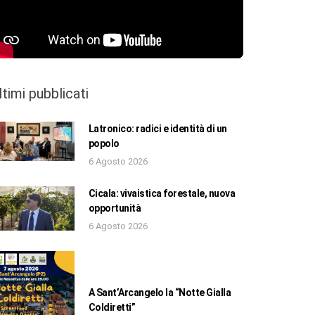
ltimi pubblicati
Latronico: radici e identità di un
popolo
6 Agosto 2026
Cicala: vivaistica forestale, nuova
opportunità
6 Agosto 2026
A Sant’Arcangelo la “Notte Gialla
Coldiretti”