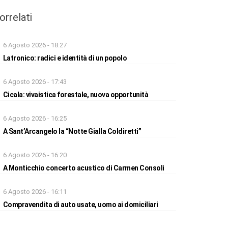
orrelati
6 Agosto 2026 - 18:27
Latronico: radici e identità di un popolo
6 Agosto 2026 - 17:43
Cicala: vivaistica forestale, nuova opportunità
6 Agosto 2026 - 16:25
A Sant’Arcangelo la “Notte Gialla Coldiretti”
6 Agosto 2026 - 16:20
A Monticchio concerto acustico di Carmen Consoli
6 Agosto 2026 - 16:11
Compravendita di auto usate, uomo ai domiciliari