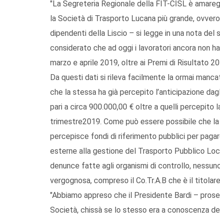
"La Segreteria Regionale della FIT-CISL è amareg
la Società di Trasporto Lucana più grande, ovvero l
dipendenti della Liscio – si legge in una nota del
considerato che ad oggi i lavoratori ancora non ha
marzo e aprile 2019, oltre ai Premi di Risultato 
Da questi dati si rileva facilmente la ormai manc
che la stessa ha già percepito l’anticipazione dagli
pari a circa 900.000,00 € oltre a quelli percepito la
trimestre2019. Come può essere possibile che la 
percepisce fondi di riferimento pubblici per pagare 
esterne alla gestione del Trasporto Pubblico Loc
denunce fatte agli organismi di controllo, nessun
vergognosa, compreso il Co.Tr.A.B che è il titolare d
"Abbiamo appreso che il Presidente Bardi – prosegu
Società, chissà se lo stesso era a conoscenza dell