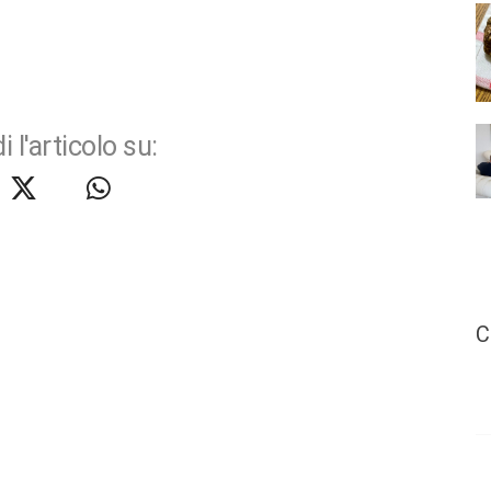
i l'articolo su:
C