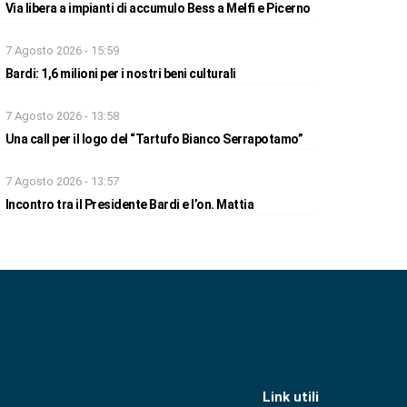
Via libera a impianti di accumulo Bess a Melfi e Picerno
7 Agosto 2026 - 15:59
Bardi: 1,6 milioni per i nostri beni culturali
7 Agosto 2026 - 13:58
Una call per il logo del “Tartufo Bianco Serrapotamo”
7 Agosto 2026 - 13:57
Incontro tra il Presidente Bardi e l’on. Mattia
Link utili