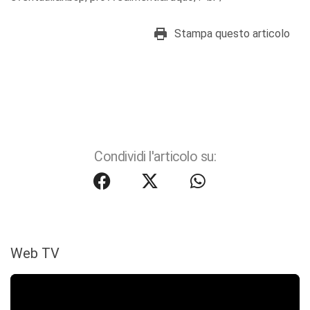
Stampa questo articolo
Condividi l'articolo su:
Web TV