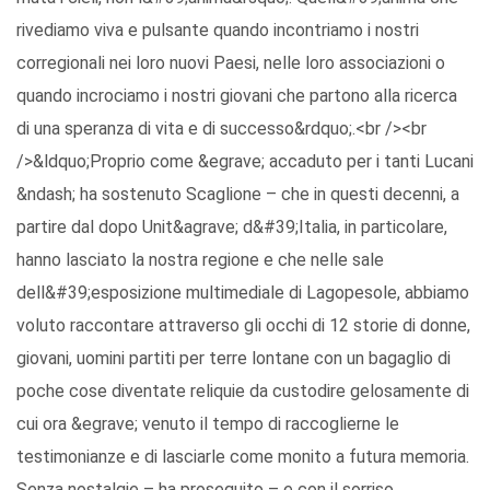
rivediamo viva e pulsante quando incontriamo i nostri
corregionali nei loro nuovi Paesi, nelle loro associazioni o
quando incrociamo i nostri giovani che partono alla ricerca
di una speranza di vita e di successo&rdquo;.<br /><br
/>&ldquo;Proprio come &egrave; accaduto per i tanti Lucani
&ndash; ha sostenuto Scaglione – che in questi decenni, a
partire dal dopo Unit&agrave; d&#39;Italia, in particolare,
hanno lasciato la nostra regione e che nelle sale
dell&#39;esposizione multimediale di Lagopesole, abbiamo
voluto raccontare attraverso gli occhi di 12 storie di donne,
giovani, uomini partiti per terre lontane con un bagaglio di
poche cose diventate reliquie da custodire gelosamente di
cui ora &egrave; venuto il tempo di raccoglierne le
testimonianze e di lasciarle come monito a futura memoria.
Senza nostalgie – ha proseguito – e con il sorriso