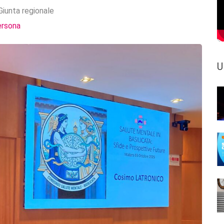
Giunta regionale
ersona
U