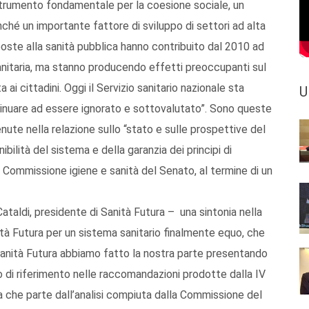
 strumento fondamentale per la coesione sociale, un
ché un importante fattore di sviluppo di settori ad alta
mposte alla sanità pubblica hanno contribuito dal 2010 ad
anitaria, ma stanno producendo effetti preoccupanti sul
ai cittadini. Oggi il Servizio sanitario nazionale sta
U
nuare ad essere ignorato e sottovalutato”. Sono queste
enute nella relazione sullo “stato e sulle prospettive del
ibilità del sistema e della garanzia dei principi di
lla Commissione igiene e sanità del Senato, al termine di un
taldi, presidente di Sanità Futura – una sintonia nella
ità Futura per un sistema sanitario finalmente equo, che
i Sanità Futura abbiamo fatto la nostra parte presentando
o di riferimento nelle raccomandazioni prodotte dalla IV
 che parte dall’analisi compiuta dalla Commissione del