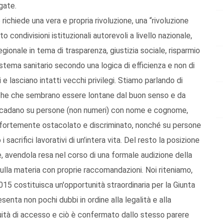
gate.
ichiede una vera e propria rivoluzione, una “rivoluzione
condivisioni istituzionali autorevoli a livello nazionale,
 regionale in tema di trasparenza, giustizia sociale, risparmio
istema sanitario secondo una logica di efficienza e non di
i e lasciano intatti vecchi privilegi. Stiamo parlando di
he che sembrano essere lontane dal buon senso e da
, ricadano su persone (non numeri) con nome e cognome,
ute fortemente ostacolato e discriminato, nonché su persone
sacrifici lavorativi di un’intera vita. Del resto la posizione
e, avendola resa nel corso di una formale audizione della
lla materia con proprie raccomandazioni. Noi riteniamo,
2015 costituisca un'opportunità straordinaria per la Giunta
senta non pochi dubbi in ordine alla legalità e alla
quità di accesso e ciò è confermato dallo stesso parere