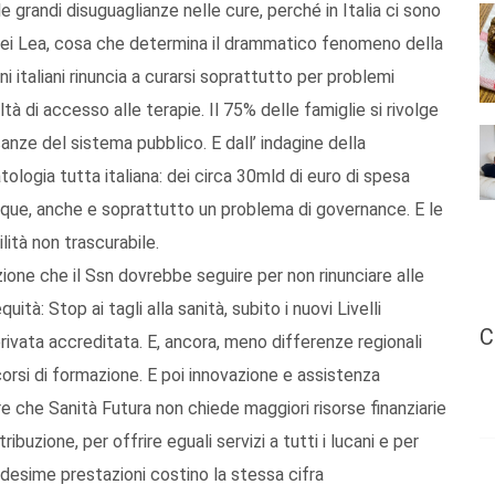
lle grandi disuguaglianze nelle cure, perché in Italia ci sono
a dei Lea, cosa che determina il drammatico fenomeno della
ni italiani rinuncia a curarsi soprattutto per problemi
à di accesso alle terapie. Il 75% delle famiglie si rivolge
anze del sistema pubblico. E dall’ indagine della
logia tutta italiana: dei circa 30mld di euro di spesa
unque, anche e soprattutto un problema di governance. E le
ità non trascurabile.
zione che il Ssn dovrebbe seguire per non rinunciare alle
uità: Stop ai tagli alla sanità, subito i nuovi Livelli
C
 privata accreditata. E, ancora, meno differenze regionali
corsi di formazione. E poi innovazione e assistenza
dire che Sanità Futura non chiede maggiori risorse finanziarie
ibuzione, per offrire eguali servizi a tutti i lucani e per
edesime prestazioni costino la stessa cifra