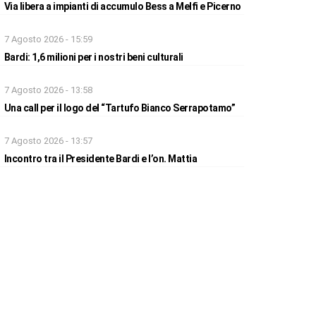
Via libera a impianti di accumulo Bess a Melfi e Picerno
7 Agosto 2026 - 15:59
Bardi: 1,6 milioni per i nostri beni culturali
7 Agosto 2026 - 13:58
Una call per il logo del “Tartufo Bianco Serrapotamo”
7 Agosto 2026 - 13:57
Incontro tra il Presidente Bardi e l’on. Mattia