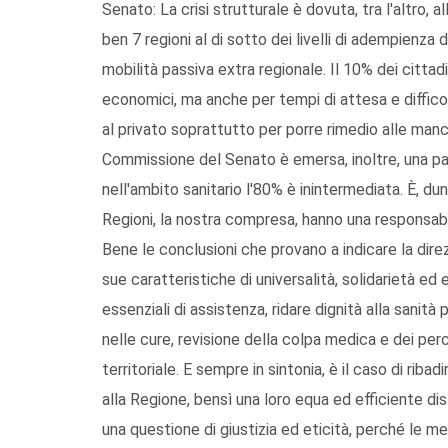
Senato: La crisi strutturale è dovuta, tra l'altro, a
ben 7 regioni al di sotto dei livelli di adempienz
mobilità passiva extra regionale. Il 10% dei cittadi
economici, ma anche per tempi di attesa e difficolt
al privato soprattutto per porre rimedio alle manc
Commissione del Senato è emersa, inoltre, una pato
nell'ambito sanitario l'80% è inintermediata. È, d
Regioni, la nostra compresa, hanno una responsabil
Bene le conclusioni che provano a indicare la dire
sue caratteristiche di universalità, solidarietà ed eq
essenziali di assistenza, ridare dignità alla sanità
nelle cure, revisione della colpa medica e dei per
territoriale. E sempre in sintonia, è il caso di riba
alla Regione, bensì una loro equa ed efficiente distr
una questione di giustizia ed eticità, perché le m