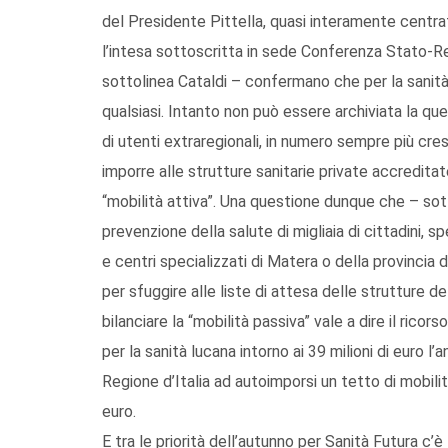
del Presidente Pittella, quasi interamente centrata
l’intesa sottoscritta in sede Conferenza Stato-Regi
sottolinea Cataldi – confermano che per la sanità
qualsiasi. Intanto non può essere archiviata la qu
di utenti extraregionali, in numero sempre più cr
imporre alle strutture sanitarie private accredit
“mobilità attiva”. Una questione dunque che – sott
prevenzione della salute di migliaia di cittadini, s
e centri specializzati di Matera o della provincia 
per sfuggire alle liste di attesa delle strutture 
bilanciare la “mobilità passiva” vale a dire il ricors
per la sanità lucana intorno ai 39 milioni di euro l’
Regione d’Italia ad autoimporsi un tetto di mobili
euro.
E tra le priorità dell’autunno per Sanità Futura c’è