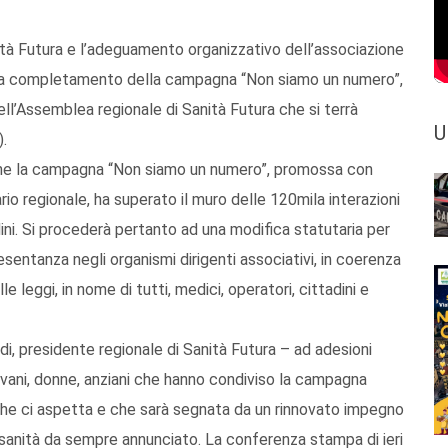
Sanità Futura e l’adeguamento organizzativo dell’associazione
esi a completamento della campagna “Non siamo un numero”,
ell’Assemblea regionale di Sanità Futura che si terrà
U
).
 che la campagna “Non siamo un numero”, promossa con
tario regionale, ha superato il muro delle 120mila interazioni
adini. Si procederà pertanto ad una modifica statutaria per
esentanza negli organismi dirigenti associativi, in coerenza
le leggi, in nome di tutti, medici, operatori, cittadini e
, presidente regionale di Sanità Futura – ad adesioni
 giovani, donne, anziani che hanno condiviso la campagna
 che ci aspetta e che sarà segnata da un rinnovato impegno
 sanità da sempre annunciato. La conferenza stampa di ieri