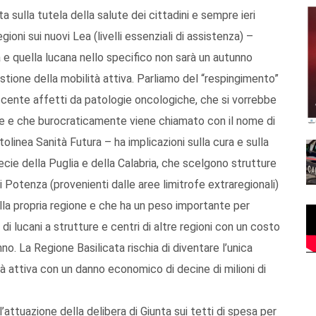
 sulla tutela della salute dei cittadini e sempre ieri
oni sui nuovi Lea (livelli essenziali di assistenza) –
 e quella lucana nello specifico non sarà un autunno
estione della mobilità attiva. Parliamo del “respingimento”
escente affetti da patologie oncologiche, che si vorrebbe
ate e che burocraticamente viene chiamato con il nome di
olinea Sanità Futura – ha implicazioni sulla cura e sulla
pecie della Puglia e della Calabria, che scelgono strutture
di Potenza (provenienti dalle aree limitrofe extraregionali)
della propria regione e che ha un peso importante per
o di lucani a strutture e centri di altre regioni con un costo
anno. La Regione Basilicata rischia di diventare l’unica
tà attiva con un danno economico di decine di milioni di
 l’attuazione della delibera di Giunta sui tetti di spesa per