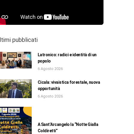
ltimi pubblicati
Latronico: radici e identità di un
popolo
6 Agosto 2026
Cicala: vivaistica forestale, nuova
opportunità
6 Agosto 2026
A Sant’Arcangelo la “Notte Gialla
Coldiretti”