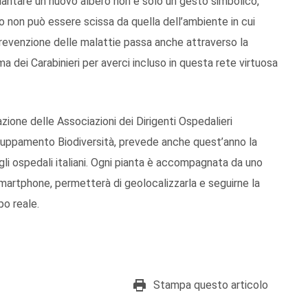
iantare un nuovo albero non è solo un gesto simbolico,
o non può essere scissa da quella dell’ambiente in cui
 prevenzione delle malattie passa anche attraverso la
ma dei Carabinieri per averci incluso in questa rete virtuosa
razione delle Associazioni dei Dirigenti Ospedalieri
aggruppamento Biodiversità, prevede anche quest’anno la
gli ospedali italiani. Ogni pianta è accompagnata da uno
martphone, permetterà di geolocalizzarla e seguirne la
po reale.
Stampa questo articolo