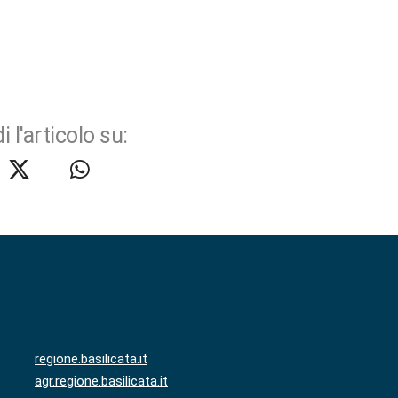
i l'articolo su:
regione.basilicata.it
agr.regione.basilicata.it