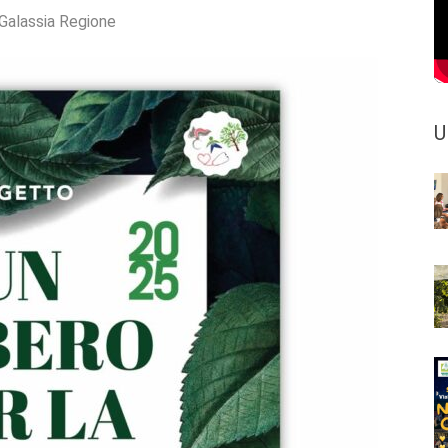
Galassia Regione
U