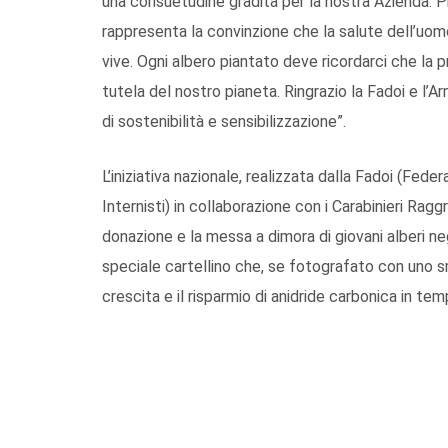
una consuetudine gradita per la nostra Azienda. P
rappresenta la convinzione che la salute dell’uom
vive. Ogni albero piantato deve ricordarci che la
tutela del nostro pianeta. Ringrazio la Fadoi e l’Ar
di sostenibilità e sensibilizzazione”.
L’iniziativa nazionale, realizzata dalla Fadoi (Fede
Internisti) in collaborazione con i Carabinieri R
donazione e la messa a dimora di giovani alberi ne
speciale cartellino che, se fotografato con uno s
crescita e il risparmio di anidride carbonica in tem