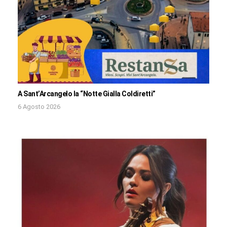
A Sant’Arcangelo la “Notte Gialla Coldiretti”
6 Agosto 2026