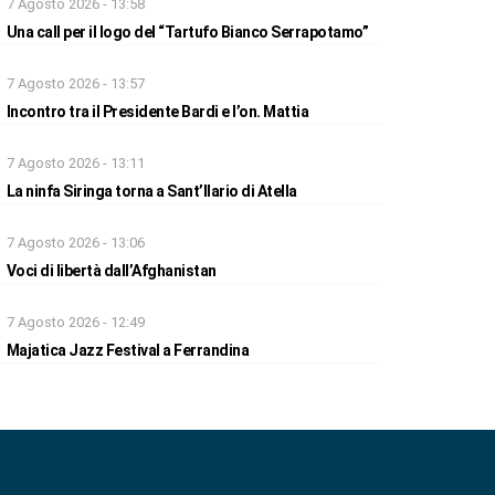
7 Agosto 2026 - 13:58
Una call per il logo del “Tartufo Bianco Serrapotamo”
7 Agosto 2026 - 13:57
Incontro tra il Presidente Bardi e l’on. Mattia
7 Agosto 2026 - 13:11
La ninfa Siringa torna a Sant’Ilario di Atella
7 Agosto 2026 - 13:06
Voci di libertà dall’Afghanistan
7 Agosto 2026 - 12:49
Majatica Jazz Festival a Ferrandina