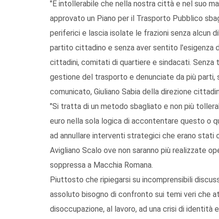
"È intollerabile che nella nostra città e nel suo mag
approvato un Piano per il Trasporto Pubblico sbagl
periferici e lascia isolate le frazioni senza alcun
partito cittadino e senza aver sentito l'esigenza d
cittadini, comitati di quartiere e sindacati. Senza
gestione del trasporto e denunciate da più parti, s
comunicato, Giuliano Sabia della direzione cittadi
"Si tratta di un metodo sbagliato e non più tollera
euro nella sola logica di accontentare questo o qu
ad annullare interventi strategici che erano stati 
Avigliano Scalo ove non saranno più realizzate op
soppressa a Macchia Romana.
Piuttosto che ripiegarsi su incomprensibili discuss
assoluto bisogno di confronto sui temi veri che att
disoccupazione, al lavoro, ad una crisi di identità 