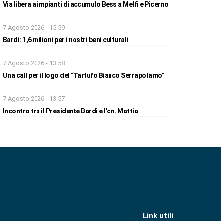
Via libera a impianti di accumulo Bess a Melfi e Picerno
7 Agosto 2026 - 15:59
Bardi: 1,6 milioni per i nostri beni culturali
7 Agosto 2026 - 13:58
Una call per il logo del “Tartufo Bianco Serrapotamo”
7 Agosto 2026 - 13:57
Incontro tra il Presidente Bardi e l’on. Mattia
Link utili