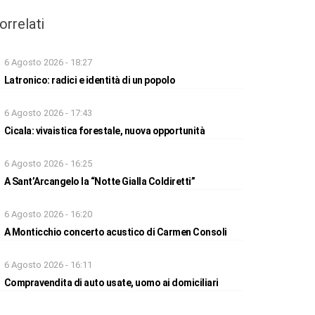
orrelati
6 Agosto 2026 - 18:27
Latronico: radici e identità di un popolo
6 Agosto 2026 - 17:43
Cicala: vivaistica forestale, nuova opportunità
6 Agosto 2026 - 16:25
A Sant’Arcangelo la “Notte Gialla Coldiretti”
6 Agosto 2026 - 16:20
A Monticchio concerto acustico di Carmen Consoli
6 Agosto 2026 - 16:11
Compravendita di auto usate, uomo ai domiciliari