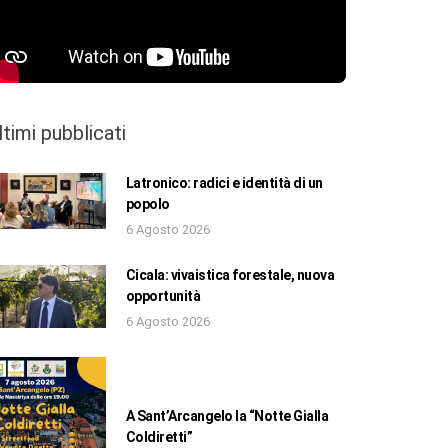
ltimi pubblicati
Latronico: radici e identità di un
popolo
6 Agosto 2026
Cicala: vivaistica forestale, nuova
opportunità
6 Agosto 2026
A Sant’Arcangelo la “Notte Gialla
Coldiretti”