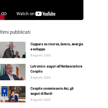
ltimi pubblicati
Cupparo su risorse, lavoro, energia
e sviluppo
8 Agosto 2026
Latronico: auguri all’Ambasciatore
Cospito
8 Agosto 2026
Cospito commissario Asi, gli
auguri di Bardi
8 Agosto 2026