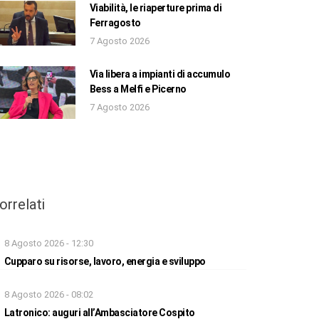
Viabilità, le riaperture prima di
Ferragosto
7 Agosto 2026
Via libera a impianti di accumulo
Bess a Melfi e Picerno
7 Agosto 2026
orrelati
8 Agosto 2026 - 12:30
Cupparo su risorse, lavoro, energia e sviluppo
8 Agosto 2026 - 08:02
Latronico: auguri all’Ambasciatore Cospito