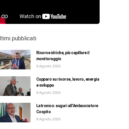
ltimi pubblicati
Risorse idriche, più capillare il
monitoraggio
8 Agosto 2026
Cupparo su risorse, lavoro, energia
e sviluppo
8 Agosto 2026
Latronico: auguri all’Ambasciatore
Cospito
8 Agosto 2026