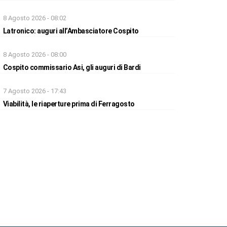
8 Agosto 2026 - 08:02
Latronico: auguri all’Ambasciatore Cospito
8 Agosto 2026 - 08:00
Cospito commissario Asi, gli auguri di Bardi
7 Agosto 2026 - 17:43
Viabilità, le riaperture prima di Ferragosto