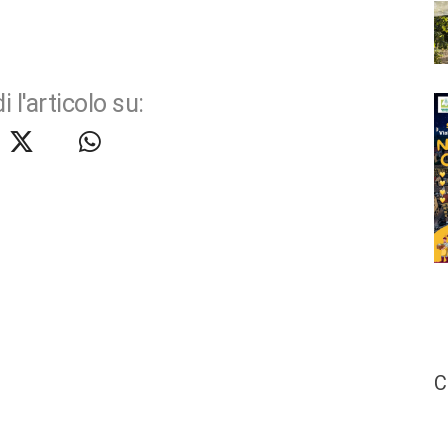
i l'articolo su:
C