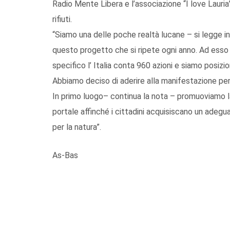
Radio Mente Libera e l’associazione “I love Lauria
rifiuti.
“Siamo una delle poche realtà lucane – si legge in
questo progetto che si ripete ogni anno. Ad esso p
specifico l’ Italia conta 960 azioni e siamo posiz
Abbiamo deciso di aderire alla manifestazione pe
In primo luogo– continua la nota – promuoviamo la
portale affinché i cittadini acquisiscano un adeg
per la natura”.
As-Bas