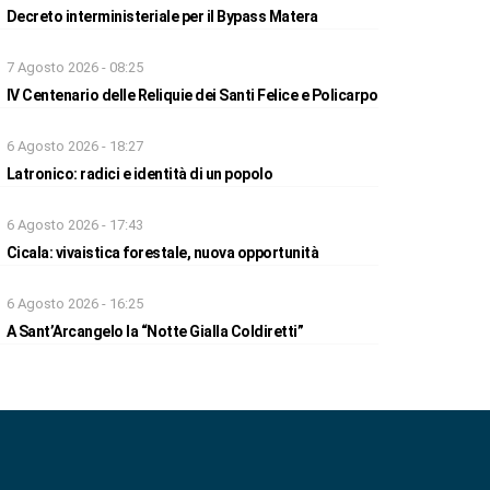
Decreto interministeriale per il Bypass Matera
7 Agosto 2026 - 08:25
IV Centenario delle Reliquie dei Santi Felice e Policarpo
6 Agosto 2026 - 18:27
Latronico: radici e identità di un popolo
6 Agosto 2026 - 17:43
Cicala: vivaistica forestale, nuova opportunità
6 Agosto 2026 - 16:25
A Sant’Arcangelo la “Notte Gialla Coldiretti”