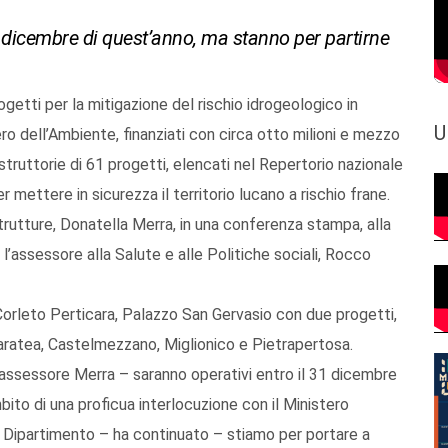
1 dicembre di quest’anno, ma stanno per partirne
ogetti per la mitigazione del rischio idrogeologico in
U
ro dell’Ambiente, finanziati con circa otto milioni e mezzo
istruttorie di 61 progetti, elencati nel Repertorio nazionale
r mettere in sicurezza il territorio lucano a rischio frane.
trutture, Donatella Merra, in una conferenza stampa, alla
l’assessore alla Salute e alle Politiche sociali, Rocco
 Corleto Perticara, Palazzo San Gervasio con due progetti,
ratea, Castelmezzano, Miglionico e Pietrapertosa.
 l’assessore Merra – saranno operativi entro il 31 dicembre
mbito di una proficua interlocuzione con il Ministero
o Dipartimento – ha continuato – stiamo per portare a