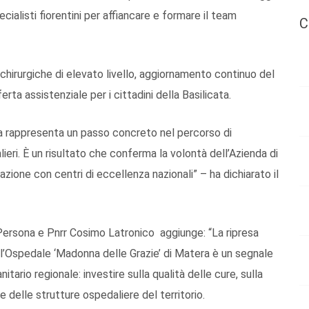
cialisti fiorentini per affiancare e formare il team
C
chirurgiche di elevato livello, aggiornamento continuo del
rta assistenziale per i cittadini della Basilicata.
ra rappresenta un passo concreto nel percorso di
ieri. È un risultato che conferma la volontà dell’Azienda di
azione con centri di eccellenza nazionali” – ha dichiarato il
a Persona e Pnrr Cosimo Latronico aggiunge: “La ripresa
so l’Ospedale ‘Madonna delle Grazie’ di Matera è un segnale
tario regionale: investire sulla qualità delle cure, sulla
e delle strutture ospedaliere del territorio.