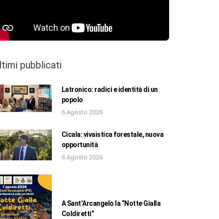
ltimi pubblicati
Latronico: radici e identità di un
popolo
6 Agosto 2026
Cicala: vivaistica forestale, nuova
opportunità
6 Agosto 2026
A Sant’Arcangelo la “Notte Gialla
Coldiretti”