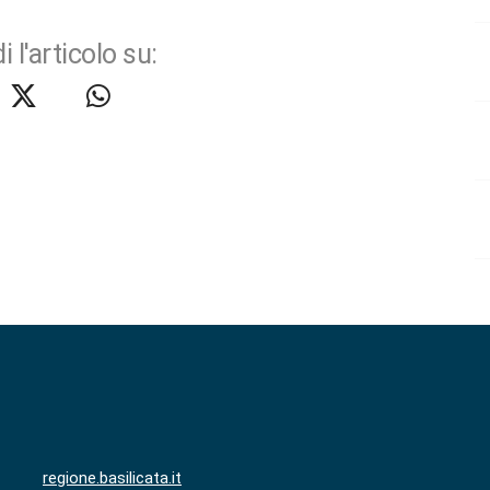
i l'articolo su:
regione.basilicata.it