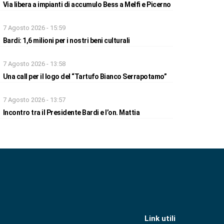
Via libera a impianti di accumulo Bess a Melfi e Picerno
7 Agosto 2026 - 15:59
Bardi: 1,6 milioni per i nostri beni culturali
7 Agosto 2026 - 13:58
Una call per il logo del “Tartufo Bianco Serrapotamo”
7 Agosto 2026 - 13:57
Incontro tra il Presidente Bardi e l’on. Mattia
Link utili