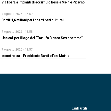
Via libera a impianti di accumulo Bess a Melfi e Picerno
7 Agosto 2026 - 15:59
Bardi: 1,6 milioni per i nostri beni culturali
7 Agosto 2026 - 13:58
Una call per il logo del “Tartufo Bianco Serrapotamo”
7 Agosto 2026 - 13:57
Incontro tra il Presidente Bardi e l’on. Mattia
Link utili