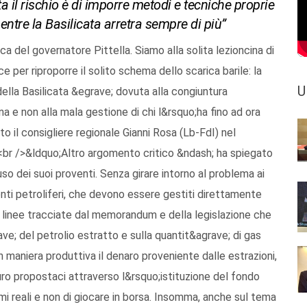
ta il rischio è di imporre metodi e tecniche proprie
entre la Basilicata arretra sempre di più”
a del governatore Pittella. Siamo alla solita lezioncina di
 per riproporre il solito schema dello scarica barile: la
U
della Basilicata &egrave; dovuta alla congiuntura
na e non alla mala gestione di chi l&rsquo;ha fino ad ora
 il consigliere regionale Gianni Rosa (Lb-FdI) nel
 /><br />&ldquo;Altro argomento critico &ndash; ha spiegato
so dei suoi proventi. Senza girare intorno al problema ai
venti petroliferi, che devono essere gestiti direttamente
e linee tracciate dal memorandum e della legislazione che
ave; del petrolio estratto e sulla quantit&agrave; di gas
maniera produttiva il denaro proveniente dalle estrazioni,
uro propostaci attraverso l&rsquo;istituzione del fondo
emi reali e non di giocare in borsa. Insomma, anche sul tema