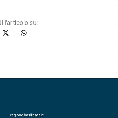
i l'articolo su:
regione.basilicata.it