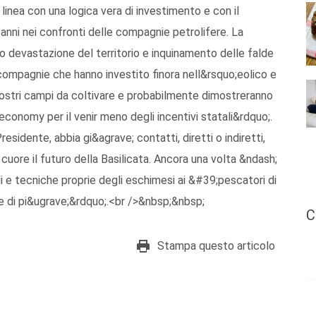
 linea con una logica vera di investimento e con il
nni nei confronti delle compagnie petrolifere. La
o devastazione del territorio e inquinamento delle falde
i compagnie che hanno investito finora nell&rsquo;eolico e
nostri campi da coltivare e probabilmente dimostreranno
economy per il venir meno degli incentivi statali&rdquo;.
sidente, abbia gi&agrave; contatti, diretti o indiretti,
uore il futuro della Basilicata. Ancora una volta &ndash;
i e tecniche proprie degli eschimesi ai &#39;pescatori di
e di pi&ugrave;&rdquo;.<br />&nbsp;&nbsp;
C
Stampa questo articolo