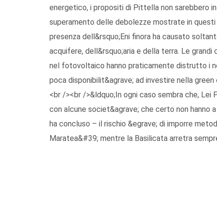
energetico, i propositi di Pittella non sarebbero in
superamento delle debolezze mostrate in questi a
presenza dell&rsquo;Eni finora ha causato soltant
acquifere, dell&rsquo;aria e della terra. Le grand
nel fotovoltaico hanno praticamente distrutto i 
poca disponibilit&agrave; ad investire nella green 
<br /><br />&ldquo;In ogni caso sembra che, Lei Pre
con alcune societ&agrave; che certo non hanno a c
ha concluso – il rischio &egrave; di imporre metod
Maratea&#39; mentre la Basilicata arretra sempr