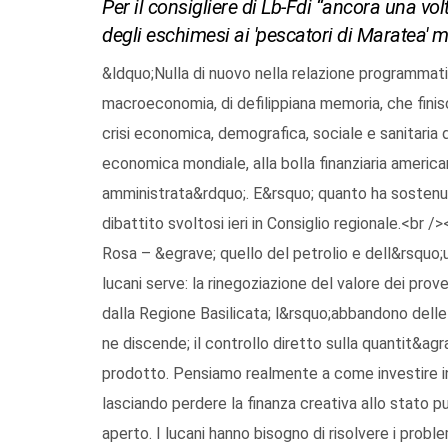
Per il consigliere di Lb-Fdi “ancora una vol
degli eschimesi ai 'pescatori di Maratea' m
&ldquo;Nulla di nuovo nella relazione programmatic
macroeconomia, di defilippiana memoria, che finisce
crisi economica, demografica, sociale e sanitaria 
economica mondiale, alla bolla finanziaria america
amministrata&rdquo;. E&rsquo; quanto ha sostenuto
dibattito svoltosi ieri in Consiglio regionale.<br
Rosa – &egrave; quello del petrolio e dell&rsquo;u
lucani serve: la rinegoziazione del valore dei pro
dalla Regione Basilicata; l&rsquo;abbandono dell
ne discende; il controllo diretto sulla quantit&agr
prodotto. Pensiamo realmente a come investire in 
lasciando perdere la finanza creativa allo stato p
aperto. I lucani hanno bisogno di risolvere i probl