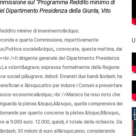
ommissione sul “Programma Reddito minimo di
del Dipartimento Presidenza della Giunta, Vito
eddito minimo di inserimento&rdquo;
U
 seconda e quarta Commissione, rispettivamente
;Politica sociale&rdquo;, convocate, questa mattina, dai
><br />Il dirigente generale del Dipartimento Presidenza
quo;La volont&agrave; espressa formalmente dalla Regione
sce sociali pi&ugrave; deboli. Emanati due bandi &ndash; ha
eneficiari e l&rsquo;altro per indurre i Comuni a presentare
ve; socio-economica&rdquo;.<br />Marsico ha reso noto che
guarda la platea &lsquo;A&rsquo;, quella comprensiva dei
0 domande per quanto concerne la platea &lsquo;B&rsquo;,
e ai 9.000 euro. 12.000, quindi, il totale delle richieste. Da
o &ndash; 30 milioni di euro all&rsquo;anno, considerando