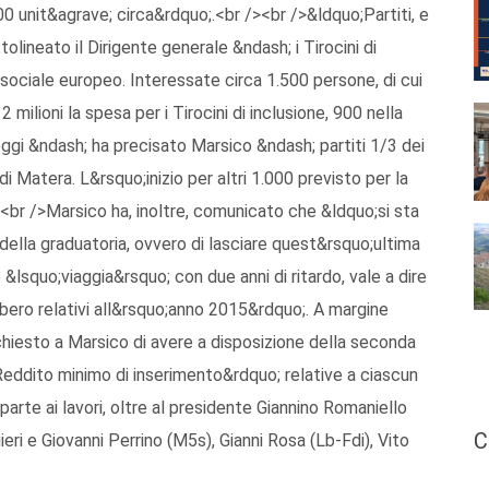
0 unit&agrave; circa&rdquo;.<br /><br />&ldquo;Partiti, e
tolineato il Dirigente generale &ndash; i Tirocini di
o sociale europeo. Interessate circa 1.500 persone, di cui
milioni la spesa per i Tirocini di inclusione, 900 nella
oggi &ndash; ha precisato Marsico &ndash; partiti 1/3 dei
 di Matera. L&rsquo;inizio per altri 1.000 previsto per la
br />Marsico ha, inoltre, comunicato che &ldquo;si sta
i della graduatoria, ovvero di lasciare quest&rsquo;ultima
&lsquo;viaggia&rsquo; con due anni di ritardo, vale a dire
bbero relativi all&rsquo;anno 2015&rdquo;. A margine
chiesto a Marsico di avere a disposizione della seconda
eddito minimo di inserimento&rdquo; relative a ciascun
rte ai lavori, oltre al presidente Giannino Romaniello
C
gieri e Giovanni Perrino (M5s), Gianni Rosa (Lb-Fdi), Vito