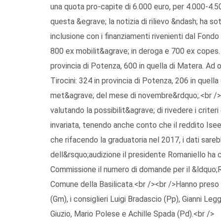
una quota pro-capite di 6.000 euro, per 4.000-4.50
questa &egrave; la notizia di rilievo &ndash; ha sot
inclusione con i finanziamenti rivenienti dal Fond
800 ex mobilit&agrave; in deroga e 700 ex copes. 2 
provincia di Potenza, 600 in quella di Matera. Ad 
Tirocini: 324 in provincia di Potenza, 206 in quella
met&agrave; del mese di novembre&rdquo;.<br /><
valutando la possibilit&agrave; di rivedere i criter
invariata, tenendo anche conto che il reddito Isee 
che rifacendo la graduatoria nel 2017, i dati sare
dell&rsquo;audizione il presidente Romaniello ha 
Commissione il numero di domande per il &ldquo;R
Comune della Basilicata.<br /><br />Hanno preso pa
(Gm), i consiglieri Luigi Bradascio (Pp), Gianni Leg
Giuzio, Mario Polese e Achille Spada (Pd).<br />