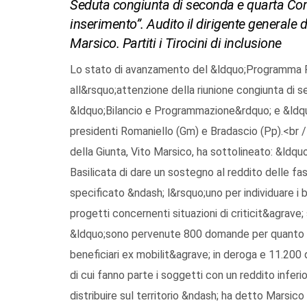
Seduta congiunta di seconda e quarta C
inserimento”. Audito il dirigente generale 
Marsico. Partiti i Tirocini di inclusione
Lo stato di avanzamento del &ldquo;Programma R
all&rsquo;attenzione della riunione congiunta di
&ldquo;Bilancio e Programmazione&rdquo; e &ldquo
presidenti Romaniello (Gm) e Bradascio (Pp).<br /
della Giunta, Vito Marsico, ha sottolineato: &ld
Basilicata di dare un sostegno al reddito delle fa
specificato &ndash; l&rsquo;uno per individuare i b
progetti concernenti situazioni di criticit&agra
&ldquo;sono pervenute 800 domande per quanto ri
beneficiari ex mobilit&agrave; in deroga e 11.20
di cui fanno parte i soggetti con un reddito inferior
distribuire sul territorio &ndash; ha detto Marsic