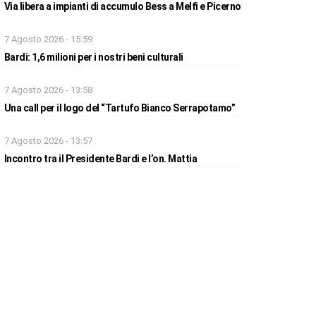
Via libera a impianti di accumulo Bess a Melfi e Picerno
7 Agosto 2026 - 15:59
Bardi: 1,6 milioni per i nostri beni culturali
7 Agosto 2026 - 13:58
Una call per il logo del “Tartufo Bianco Serrapotamo”
7 Agosto 2026 - 13:57
Incontro tra il Presidente Bardi e l’on. Mattia