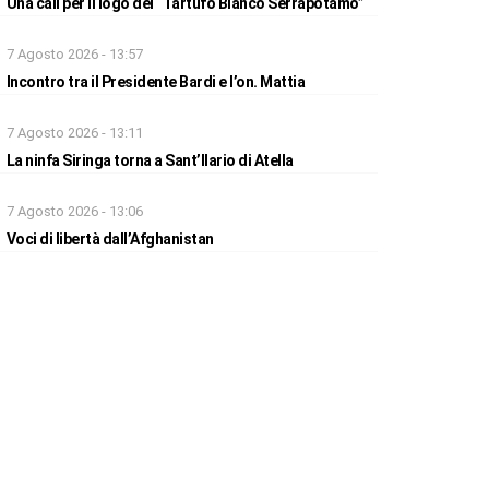
Una call per il logo del “Tartufo Bianco Serrapotamo”
7 Agosto 2026 - 13:57
Incontro tra il Presidente Bardi e l’on. Mattia
7 Agosto 2026 - 13:11
La ninfa Siringa torna a Sant’Ilario di Atella
7 Agosto 2026 - 13:06
Voci di libertà dall’Afghanistan