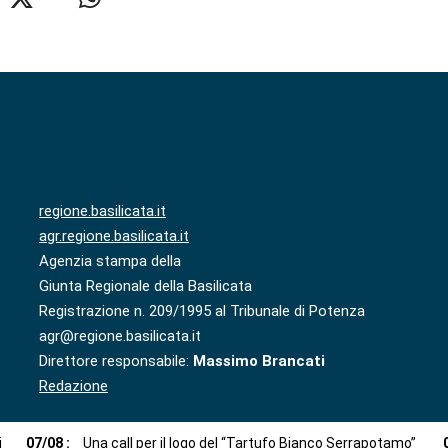
regione.basilicata.it
agr.regione.basilicata.it
Agenzia stampa della
Giunta Regionale della Basilicata
Registrazione n. 209/1995 al Tribunale di Potenza
agr@regione.basilicata.it
Direttore responsabile:
Massimo Brancati
Redazione
i
07
/
08
:
Una call per il logo del “Tartufo Bianco Serrapotamo”