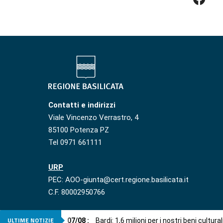
Contatti e indirizzi
Viale Vincenzo Verrastro, 4
85100 Potenza PZ
Tel 0971 661111
URP
PEC: AOO-giunta@cert.regione.basilicata.it
C.F. 80002950766
ULTIME NOTIZIE
07
/
08
:
Bardi: 1,6 milioni per i nostri beni cultural