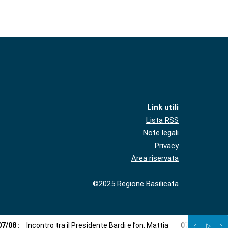
Link utili
Lista RSS
Note legali
Privacy
Area riservata
©2025 Regione Basilicata
07
/
08
:
Incontro tra il Presidente Bardi e l’on. Mattia
07
/
08
:
La nin