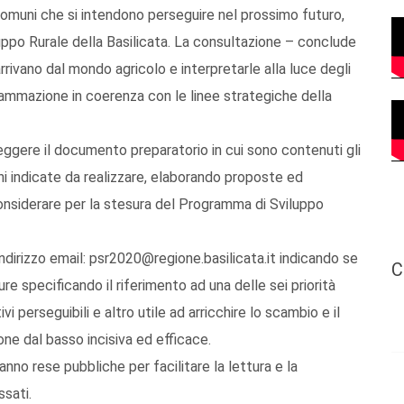
i comuni che si intendono perseguire nel prossimo futuro,
ppo Rurale della Basilicata. La consultazione – conclude
rrivano dal mondo agricolo e interpretarle alla luce degli
grammazione in coerenza con le linee strategiche della
a leggere il documento preparatorio in cui sono contenuti gli
zioni indicate da realizzare, elaborando proposte ed
onsiderare per la stesura del Programma di Sviluppo
l’indirizzo email: psr2020@regione.basilicata.it indicando se
C
ure specificando il riferimento ad una delle sei priorità
ivi perseguibili e altro utile ad arricchire lo scambio e il
ne dal basso incisiva ed efficace.
anno rese pubbliche per facilitare la lettura e la
ssati.