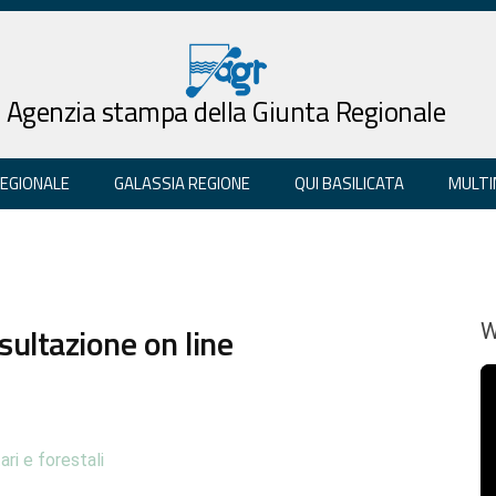
Agenzia stampa della Giunta Regionale
REGIONALE
GALASSIA REGIONE
QUI BASILICATA
MULTI
ultazione on line
W
ari e forestali