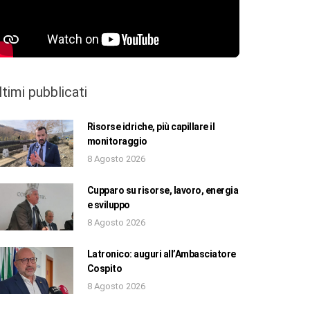
ltimi pubblicati
Risorse idriche, più capillare il
monitoraggio
8 Agosto 2026
Cupparo su risorse, lavoro, energia
e sviluppo
8 Agosto 2026
Latronico: auguri all’Ambasciatore
Cospito
8 Agosto 2026