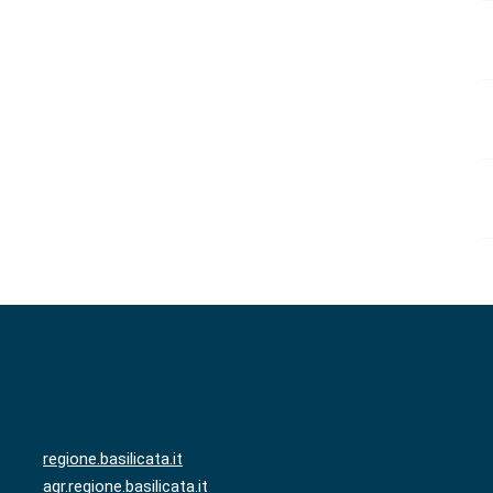
regione.basilicata.it
agr.regione.basilicata.it