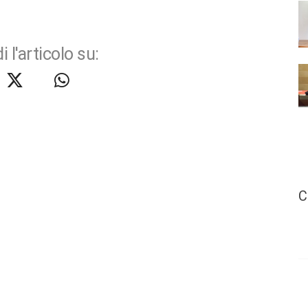
i l'articolo su:
C