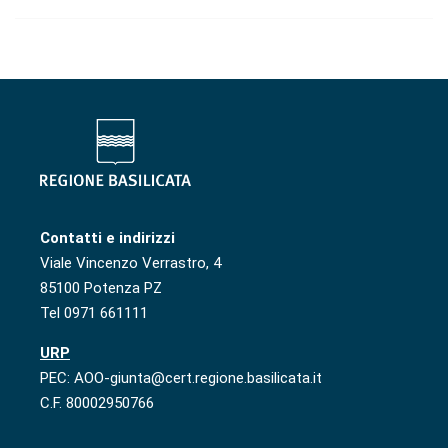
Contatti e indirizzi
Viale Vincenzo Verrastro, 4
85100 Potenza PZ
Tel 0971 661111
URP
PEC: AOO-giunta@cert.regione.basilicata.it
C.F. 80002950766