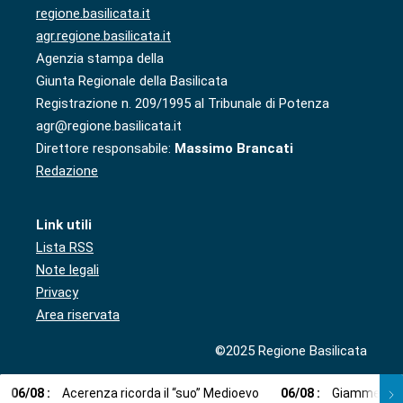
regione.basilicata.it
agr.regione.basilicata.it
Agenzia stampa della
Giunta Regionale della Basilicata
Registrazione n. 209/1995 al Tribunale di Potenza
agr@regione.basilicata.it
Direttore responsabile:
Massimo Brancati
Redazione
Link utili
Lista RSS
Note legali
Privacy
Area riservata
©2025 Regione Basilicata
06
/
08
:
Acerenza ricorda il “suo” Medioevo
06
/
08
:
Giammetta (