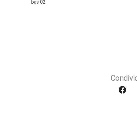
bas 02
Condivid