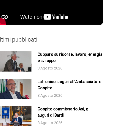
ltimi pubblicati
Cupparo su risorse, lavoro, energia
e sviluppo
8 Agosto 2026
Latronico: auguri all’Ambasciatore
Cospito
8 Agosto 2026
Cospito commissario Asi, gli
auguri di Bardi
8 Agosto 2026