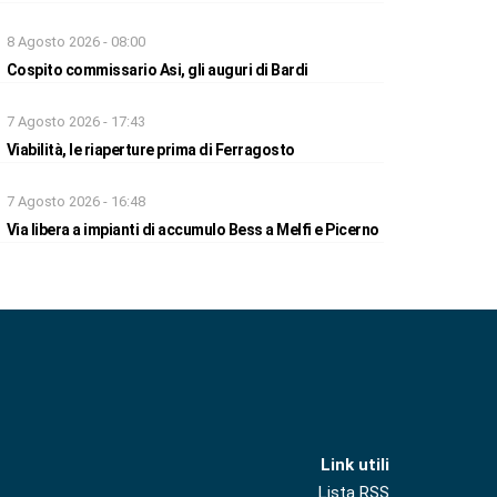
8 Agosto 2026 - 08:00
Cospito commissario Asi, gli auguri di Bardi
7 Agosto 2026 - 17:43
Viabilità, le riaperture prima di Ferragosto
7 Agosto 2026 - 16:48
Via libera a impianti di accumulo Bess a Melfi e Picerno
Link utili
Lista RSS