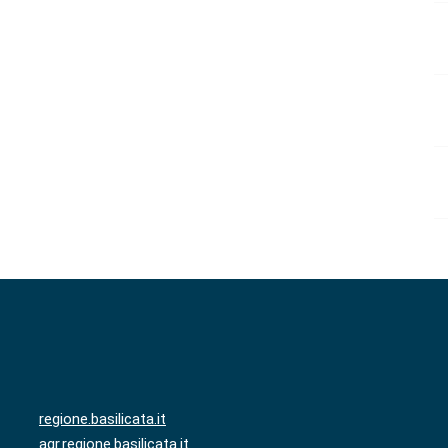
regione.basilicata.it
agr.regione.basilicata.it